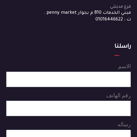
فرع مدينتي
مبني الخدمات B10 م بجوار penny market .
ت : 01016446622
راسلنا
الاسم
رقم الهاتف
رساله