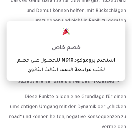
dass es keine Garantie für Gewinne gibt. Akzeptanz
und Demut können helfen, mit Rückschlägen
umzugehen und nicht in Panik zu geraten.
×
Definiere ein klares Limit vor Beginn.
خصم خاص
Setze dir realistische Ziele.
استخدم بروموكود
ND10
للحصول على خصم
Mache regelmäßige Pausen zur Reflexion.
لكتب مراجعة الصف الثالث الثانوي
Übe Selbstdisziplin.
Akzeptiere Verluste als Teil des Prozesses.
Diese Punkte bilden eine Grundlage für einen
umsichtigen Umgang mit der Dynamik der „chicken
road“ und können helfen, negative Konsequenzen zu
vermeiden.