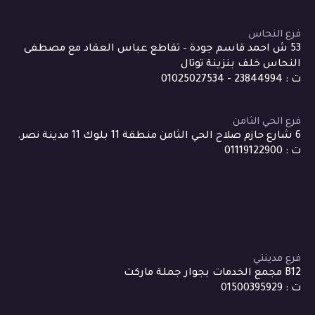
فرع النحاس
53 ش احمد قاسم جودة – تقاطع عباس العقاد مع مصطفى
النحاس خلف بنزينة توتال
ت : 23844994 - 01025027534
فرع الحي الثامن
6 شارع حازم صلاح الحي الثامن منطقة 11 بلوك 11 مدينة نصر.
ت : 01119122900
فرع مدينتي
B12 مجمع الخدمات بجوار جملة ماركت
ت : 01500395929