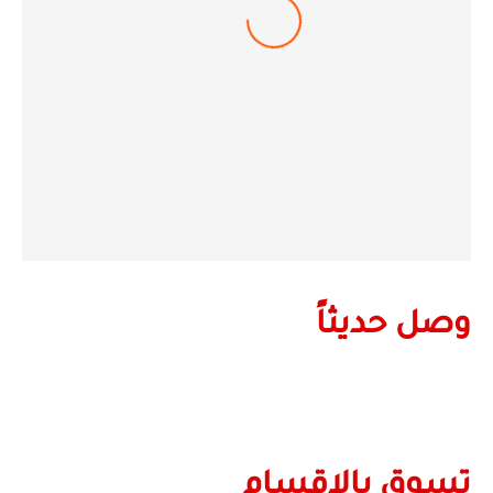
كتاب المعاصر Discover KG1 الفصل الدراسى الأول
١٨٥,٠٠
ج٫م
قراءة المزيد
وصل حديثاً
تسوق بالاقسام