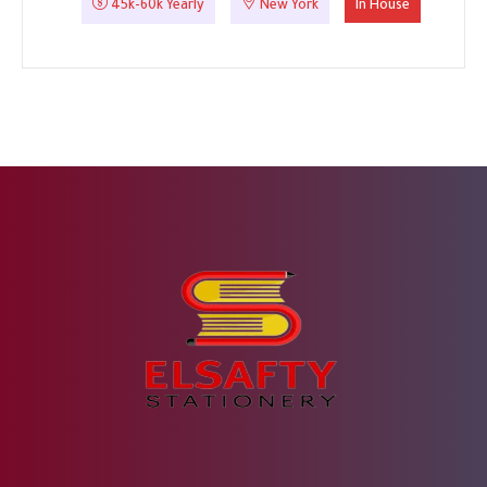
45k-60k Yearly
New York
In House