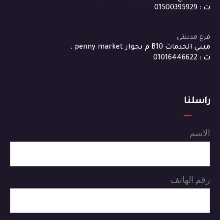
ت : 01500395929
فرع مدينتي
مبني الخدمات B10 م بجوار penny market .
ت : 01016446622
راسلنا
الاسم
رقم الهاتف