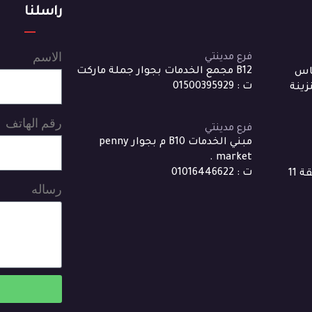
راسلنا
الاسم
فرع مدينتي
B12 مجمع الخدمات بجوار جملة ماركت
باس
ت : 01500395929
ينة
رقم الهاتف
فرع مدينتي
مبني الخدمات B10 م بجوار penny
market .
ت : 01016446622
6 شارع حازم صلاح الحي الثامن منطقة 11
رساله