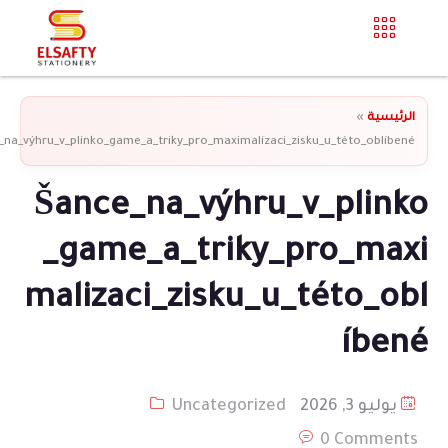
الرئيسية
»
_na_výhru_v_plinko_game_a_triky_pro_maximalizaci_zisku_u_této_oblíbené
Šance_na_výhru_v_plinko
_game_a_triky_pro_maxi
malizaci_zisku_u_této_obl
íbené
يوليو 3, 2026
Uncategorized
0 Comments