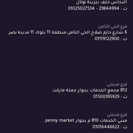
النحاس خلف بنزينة توتال
ت : 23844994 - 01025027534
فرع الحي الثامن
6 شارع حازم صلاح الحي الثامن منطقة 11 بلوك 11 مدينة نصر.
ت : 01119122900
فرع مدينتي
B12 مجمع الخدمات بجوار جملة ماركت
ت : 01500395929
فرع مدينتي
مبني الخدمات B10 م بجوار penny market .
ت : 01016446622