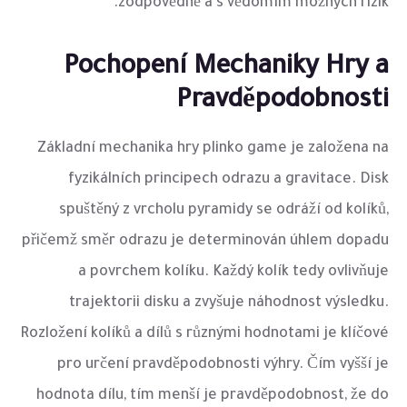
zodpovědně a s vědomím možných rizik.
Pochopení Mechaniky Hry a
Pravděpodobnosti
Základní mechanika hry plinko game je založena na
fyzikálních principech odrazu a gravitace. Disk
spuštěný z vrcholu pyramidy se odráží od kolíků,
přičemž směr odrazu je determinován úhlem dopadu
a povrchem kolíku. Každý kolík tedy ovlivňuje
trajektorii disku a zvyšuje náhodnost výsledku.
Rozložení kolíků a dílů s různými hodnotami je klíčové
pro určení pravděpodobnosti výhry. Čím vyšší je
hodnota dílu, tím menší je pravděpodobnost, že do