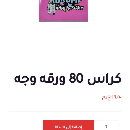
كراس 80 ورقه وجه
١٩,٥٠
ج٫م
إضافة إلى السلة