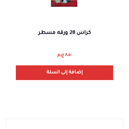
كراس 28 ورقه مسطر
٨,٥٠
ج٫م
إضافة إلى السلة