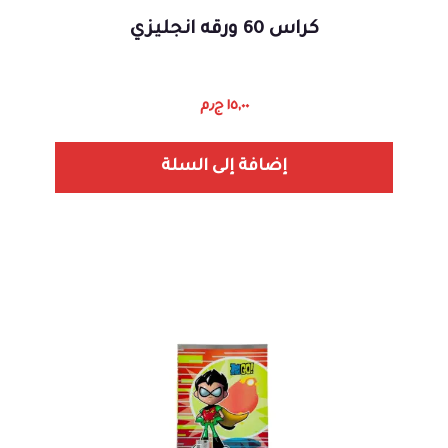
كراس 60 ورقه انجليزي
١٥,٠٠
ج٫م
إضافة إلى السلة