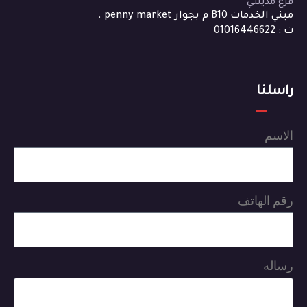
فرع مدينتي
مبني الخدمات B10 م بجوار penny market .
ت : 01016446622
راسلنا
الاسم
رقم الهاتف
رساله