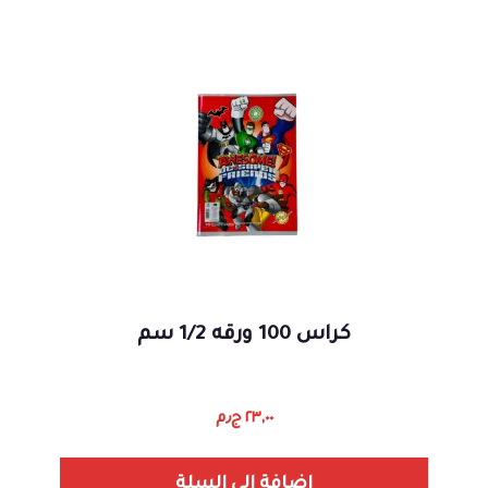
كراس 100 ورقه 1/2 سم
٢٣,٠٠
ج٫م
إضافة إلى السلة