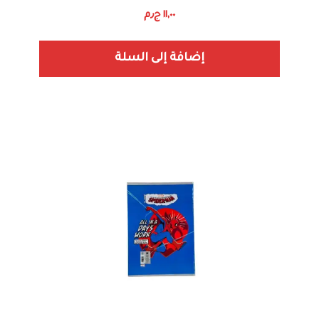
١١,٠٠
ج٫م
إضافة إلى السلة