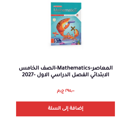
المعاصر-Mathematics-الصف الخامس
الابتدائي الفصل الدراسي الاول -2027
٢٩٥,٠٠
ج٫م
إضافة إلى السلة