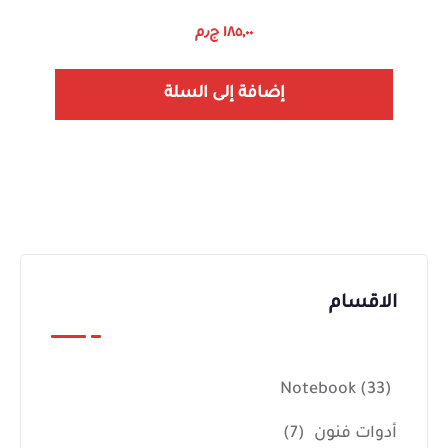
١٨٥,٠٠
ج٫م
إضافة إلى السلة
الاقسام
Notebook
(33)
أدوات فنون
(7)