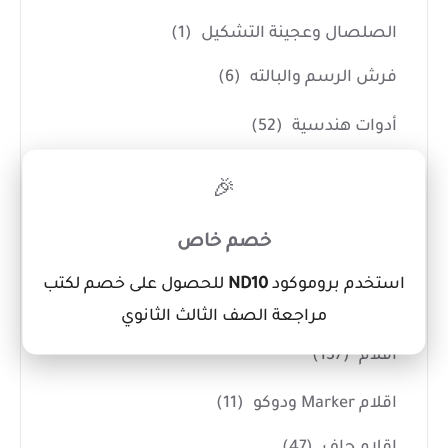
الصلصال وعجينة التشكيل
(1)
فرش الرسم والبالته
(6)
أدوات هندسية
(52)
أطقم هندسية
(22)
×
🎉
براجل
(9)
خصم خاص
مثلثات
(3)
استخدم بروموكود
ND10
للحصول على خصم لكتب
مساطر
(18)
مراجعة الصف الثالث الثانوي
أقلام
(137)
اقلام Marker ودوكو
(11)
اقلام جاف
(47)