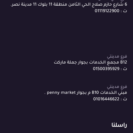
6 شارع حازم صلاح الحي الثامن منطقة 11 بلوك 11 مدينة نصر.
ت : 01119122900
فرع مدينتي
B12 مجمع الخدمات بجوار جملة ماركت
ت : 01500395929
فرع مدينتي
مبني الخدمات B10 م بجوار penny market .
ت : 01016446622
راسلنا