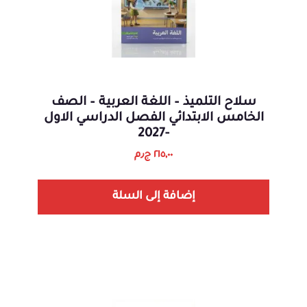
سلاح التلميذ – اللغة العربية – الصف
الخامس الابتدائي الفصل الدراسي الاول
-2027
٢١٥,٠٠
ج٫م
إضافة إلى السلة