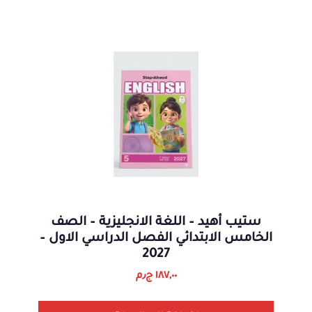
ستيب أهيد – اللغة الانجليزية – الصف
الخامس الابتدائي الفصل الدراسي الاول –
2027
١٨٧,٠٠
ج٫م