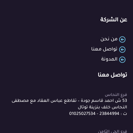
عن الشركة
من نحن
تواصل معنا
المدونة
تواصل معنا
فرع النحاس
53 ش احمد قاسم جودة – تقاطع عباس العقاد مع مصطفى
النحاس خلف بنزينة توتال
ت : 23844994 - 01025027534
فرع الحي الثامن