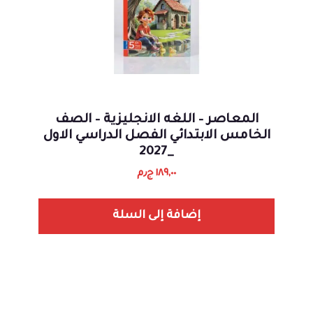
المعاصر – اللغه الانجليزية – الصف
الخامس الابتدائي الفصل الدراسي الاول
_2027
١٨٩,٠٠
ج٫م
إضافة إلى السلة