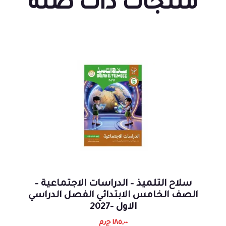
منتجات ذات صلة
سلاح التلميذ – الدراسات الاجتماعية –
الصف الخامس الابتدائي الفصل الدراسي
الاول -2027
١٨٥,٠٠
ج٫م