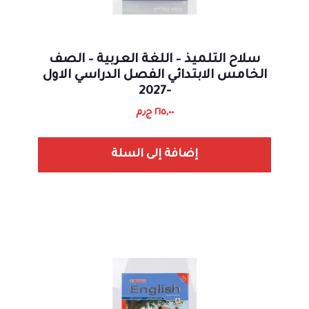
سلاح التلميذ – اللغة العربية – الصف
الخامس الابتدائي الفصل الدراسي الاول
-2027
٢١٥,٠٠
ج٫م
إضافة إلى السلة