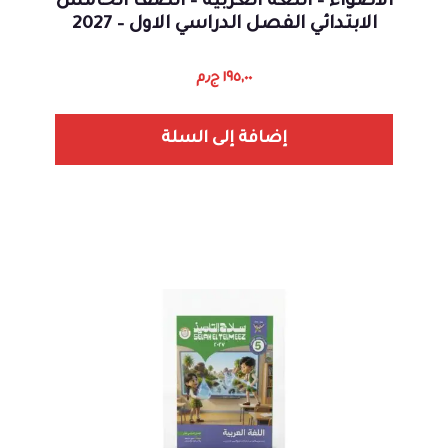
الاضواء – اللغة العربية – الصف الخامس
الابتدائي الفصل الدراسي الاول – 2027
١٩٥,٠٠
ج٫م
إضافة إلى السلة