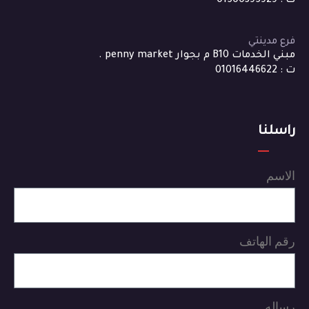
ت : 01500395929
فرع مدينتي
مبني الخدمات B10 م بجوار penny market .
ت : 01016446622
راسلنا
الاسم
رقم الهاتف
رساله