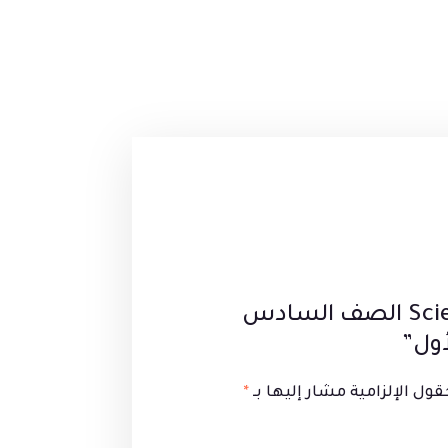
كن أول من يقيم “بوني Science الصف السادس
أول”
قول الإلزامية مشار إليها بـ
*