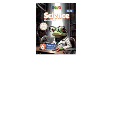
ا
ا
ا
٠
غ
ا
ا
ل