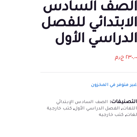
لصف السادس
لابتدائي للفصل
لدراسي الأول
٢٣٠,٠
ج٫م
ير متوفر في المخزون
لتصنيفات:
الصف السادس الإبتدائي
,
,
للغات
الفصل الدراسي الأول
كتب خارجية
,
غات
كتب خارجيه