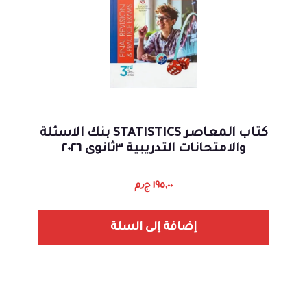
كتاب المعاصر STATISTICS بنك الاسئلة
والامتحانات التدريبية ٣ثانوى ٢٠٢٦
١٩٥,٠٠
ج٫م
إضافة إلى السلة