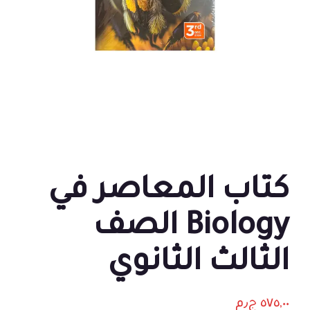
كتاب المعاصر في
Biology الصف
الثالث الثانوي
٥٧٥,٠٠
ج٫م