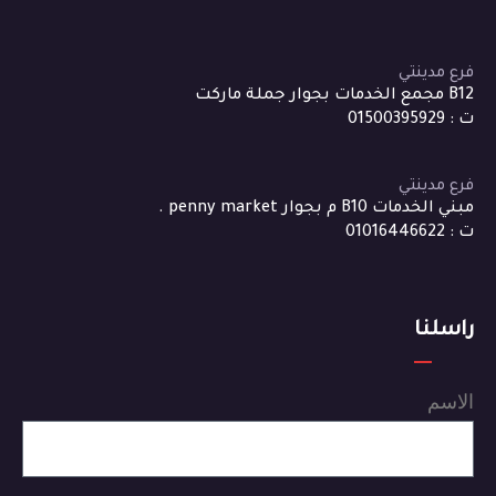
فرع مدينتي
B12 مجمع الخدمات بجوار جملة ماركت
ت : 01500395929
فرع مدينتي
مبني الخدمات B10 م بجوار penny market .
ت : 01016446622
راسلنا
الاسم