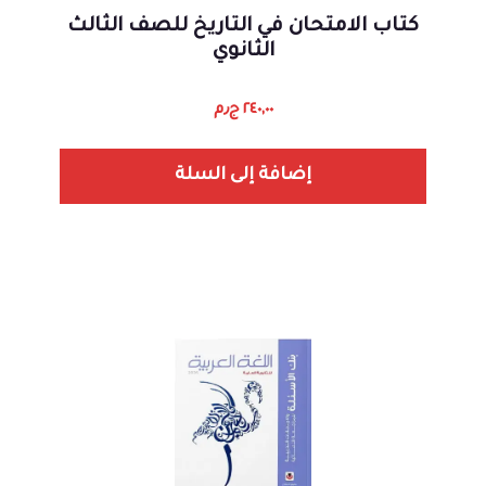
كتاب الامتحان في التاريخ للصف الثالث
الثانوي
٢٤٠,٠٠
ج٫م
إضافة إلى السلة