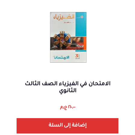
الامتحان في الفيزياء الصف الثالث
الثانوي
٢١٠,٠٠
ج٫م
إضافة إلى السلة