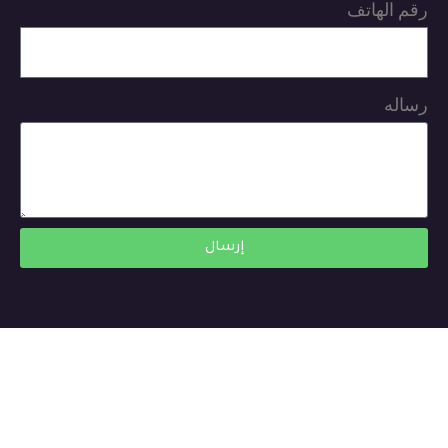
رقم الهاتف
رساله
إرسال