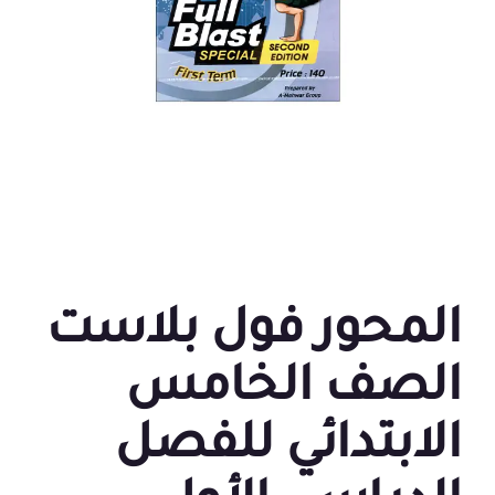
المحور فول بلاست
الصف الخامس
الابتدائي للفصل