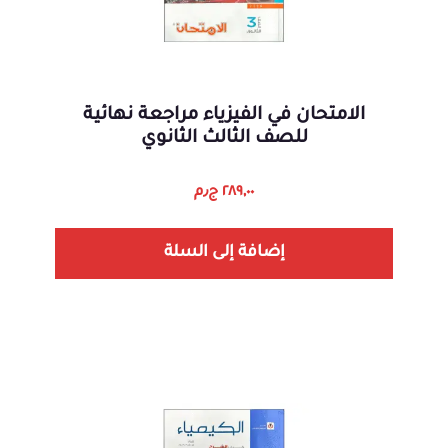
الامتحان في الفيزياء مراجعة نهائية
للصف الثالث الثانوي
٢٨٩,٠٠
ج٫م
إضافة إلى السلة