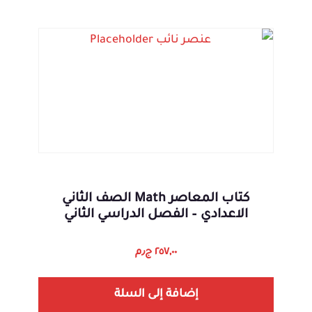
كتاب المعاصر Math الصف الثاني
الاعدادي – الفصل الدراسي الثاني
٢٥٧,٠٠
ج٫م
إضافة إلى السلة