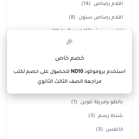
اقلام رصاص
(14)
اقلام رصاص سنون
(8)
اقلام سبورة White Board
(12)
×
🎉
اقلام فسفوري
(3)
خصم خاص
اقلام كوريكتور
(7)
استخدم بروموكود
ND10
للحصول على خصم لكتب
ادوات الفنانين
(14)
مراجعة الصف الثالث الثانوي
اداوت حفر
(7)
بالطو ومريلة تلوين
(1)
شنط رسم
(3)
كانفس
(3)