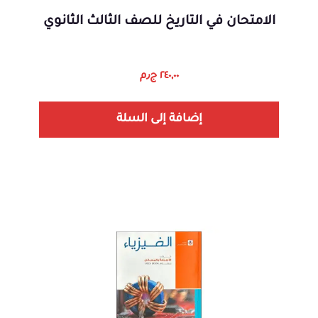
الامتحان في التاريخ للصف الثالث الثانوي
٢٤٠,٠٠
ج٫م
إضافة إلى السلة