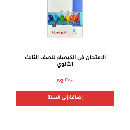
الامتحان في الكيمياء للصف الثالث
الثانوي
٢٦٥,٠٠
ج٫م
إضافة إلى السلة