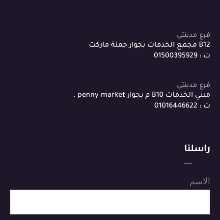
فرع مدينتي
B12 مجمع الخدمات بجوار جملة ماركت
ت : 01500395929
فرع مدينتي
مبني الخدمات B10 م بجوار penny market .
ت : 01016446622
راسلنا
الاسم