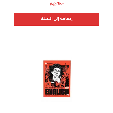
٢١٥,٠٠
ج٫م
إضافة إلى السلة