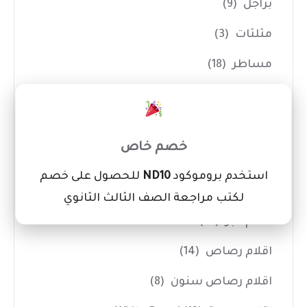
براجل
(9)
مثلثات
(3)
مساطر
(18)
أقلام
(137)
×
اقلام Marker ودوكو
(11)
خصم خاص
اقلام جاف
(47)
استخدم بروموكود
ND10
للحصول على خصم
اقلام جيل
(8)
لكتب مراجعة الصف الثالث الثانوي
اقلام حبر
(27)
اقلام رصاص
(14)
اقلام رصاص سنون
(8)