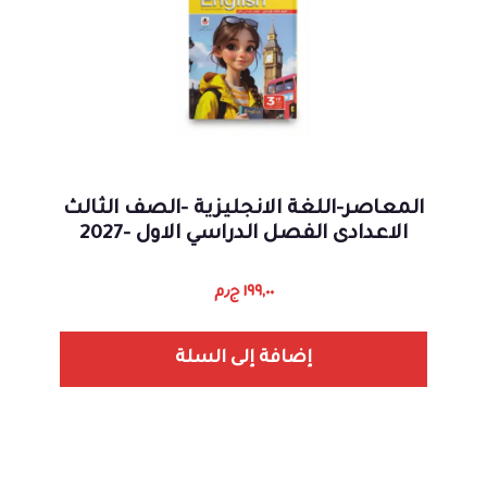
المعاصر-اللغة الانجليزية -الصف الثالث
الاعدادى الفصل الدراسي الاول -2027
١٩٩,٠٠
ج٫م
إضافة إلى السلة