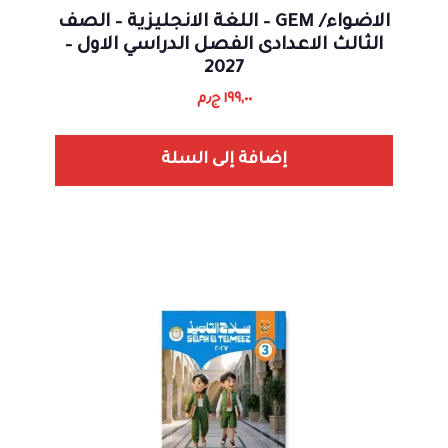
الاضواء/ GEM – اللغة الانجليزية – الصف
الثالث الاعدادى الفصل الدراسي الاول –
2027
١٩٩,٠٠
ج٫م
إضافة إلى السلة