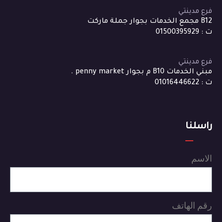
فرع مدينتي
B12 مجمع الخدمات بجوار جملة ماركت
ت : 01500395929
فرع مدينتي
مبني الخدمات B10 م بجوار penny market .
ت : 01016446622
راسلنا
الاسم
رقم الهاتف