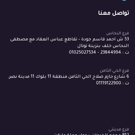
تواصل معنا
فرع النحاس
53 ش احمد قاسم جودة – تقاطع عباس العقاد مع مصطفى
النحاس خلف بنزينة توتال
ت : 23844994 - 01025027534
فرع الحي الثامن
6 شارع حازم صلاح الحي الثامن منطقة 11 بلوك 11 مدينة نصر.
ت : 01119122900
فرع مدينتي