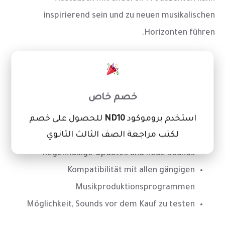
inspirierend sein und zu neuen musikalischen
Horizonten führen.
×
Zugang zu hochwertigen Sounds und Samples
Intuitive Benutzeroberfläche und einfache
خصم خاص
Bedienung
استخدم بروموكود
ND10
للحصول على خصم
Aktive Community und umfassender
لكتب مراجعة الصف الثالث الثانوي
Kundensupport
Regelmäßige Updates und neue Sounds
Kompatibilität mit allen gängigen
Musikproduktionsprogrammen
Möglichkeit, Sounds vor dem Kauf zu testen