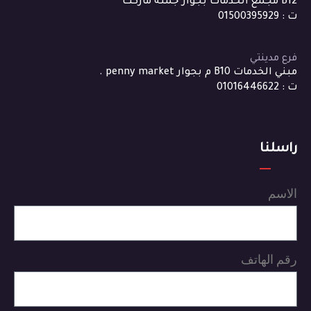
B12 مجمع الخدمات بجوار جملة ماركت
ت : 01500395929
فرع مدينتي
مبني الخدمات B10 م بجوار penny market .
ت : 01016446622
راسلنا
الاسم
رقم الهاتف