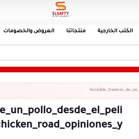
الكتب الخارجية
منتجاتنا
العروض والخصومات
Increíble_travesía_de_un
de_un_pollo_desde_el_peli
chicken_road_opiniones_y