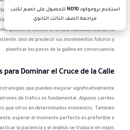
 error es pequeño, y una decisión equivocada puede
استخدم بروموكود
ND10
للحصول على خصم لكتب
da que el jugador avanza, la velocidad de los coches
مراجعة الصف الثالث الثانوي
stáculos, como camiones más grandes o coches que
ticipación se convierte en una habilidad crucial; no
xistente, sino de predecir sus movimientos futuros y
planificar los pasos de la gallina en consecuencia.
s para Dominar el Cruce de la Calle
 estrategias que pueden mejorar significativamente
patrones de tráfico es fundamental. Algunos carriles
os que otros en determinados momentos. También
ente; esperar el momento perfecto es preferible a
ticar la paciencia y el análisis se traduce en viajes