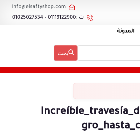
info@elsaftyshop.com
ت :01119122900 - 01025027534
المدونة
بحث
Increíble_travesía_
gro_hasta_