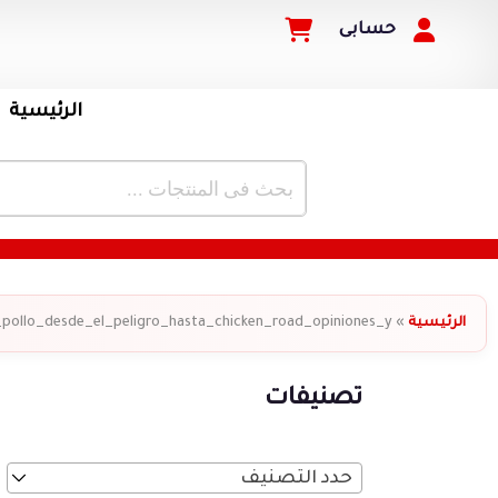
حسابى
الرئيسية
الرئيسية
»
_pollo_desde_el_peligro_hasta_chicken_road_opiniones_y
تصنيفات
حدد التصنيف