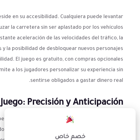
eside en su accesibilidad. Cualquiera puede levantar
uzar la carretera sin ser aplastado por los vehículos
stante aceleración de las velocidades del tráfico, la
s y la posibilidad de desbloquear nuevos personajes
lidad. El juego es gratuito, con compras opcionales
rmite a los jugadores personalizar su experiencia sin
sentirse obligados a gastar dinero real.
Juego: Precisión y Anticipación
×
 perfecto. El jugador debe tocar la pantalla para que
do constantemente la distancia y la velocidad de los
خصم خاص