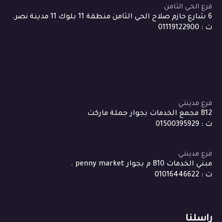
فرع الحي الثامن
6 شارع حازم صلاح الحي الثامن منطقة 11 بلوك 11 مدينة نصر.
ت : 01119122900
فرع مدينتي
B12 مجمع الخدمات بجوار جملة ماركت
ت : 01500395929
فرع مدينتي
مبني الخدمات B10 م بجوار penny market .
ت : 01016446622
راسلنا