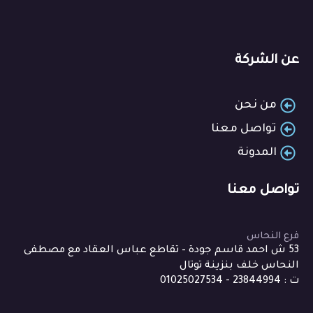
عن الشركة
من نحن
تواصل معنا
المدونة
تواصل معنا
فرع النحاس
53 ش احمد قاسم جودة – تقاطع عباس العقاد مع مصطفى
النحاس خلف بنزينة توتال
ت : 23844994 - 01025027534