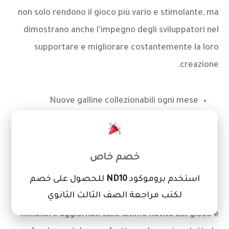
non solo rendono il gioco più vario e stimolante, ma
dimostrano anche l'impegno degli sviluppatori nel
supportare e migliorare costantemente la loro
creazione.
Nuove galline collezionabili ogni mese
Eventi speciali con ricompense esclusive
×
Potenziamenti temporanei per affrontare le
sfide più difficili
خصم خاص
Modalità di gioco alternative per variare
استخدم بروموكود
ND10
للحصول على خصم
l'esperienza
لكتب مراجعة الصف الثالث الثانوي
Rimanere aggiornati sulle ultime novità del gioco è