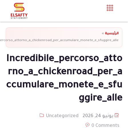
الرئيسية
»
_percorso_attorno_a_chickenroad_per_accumulare_monete_e_sfuggire_alle
Incredibile_percorso_atto
rno_a_chickenroad_per_a
ccumulare_monete_e_sfu
ggire_alle
يونيو 24, 2026
Uncategorized
0 Comments