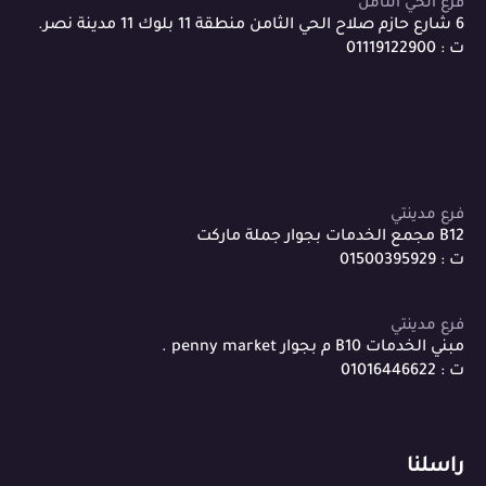
فرع الحي الثامن
6 شارع حازم صلاح الحي الثامن منطقة 11 بلوك 11 مدينة نصر.
ت : 01119122900
فرع مدينتي
B12 مجمع الخدمات بجوار جملة ماركت
ت : 01500395929
فرع مدينتي
مبني الخدمات B10 م بجوار penny market .
ت : 01016446622
راسلنا