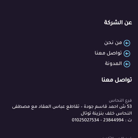
عن الشركة
من نحن
تواصل معنا
المدونة
تواصل معنا
فرع النحاس
53 ش احمد قاسم جودة – تقاطع عباس العقاد مع مصطفى
النحاس خلف بنزينة توتال
ت : 23844994 - 01025027534