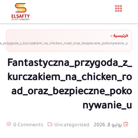
الرئيسية
»
na_przygoda_z_kurczakiem_na_chicken_road_oraz_bezpieczne_pokonywanie_u
Fantastyczna_przygoda_z_
kurczakiem_na_chicken_ro
ad_oraz_bezpieczne_poko
nywanie_u
يوليو 8, 2026
Uncategorized
0 Comments