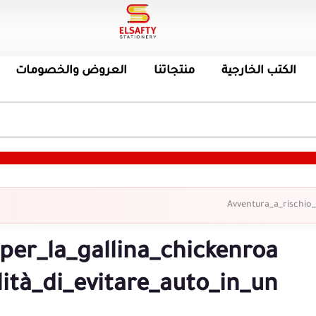
الكتب الخارجية
منتجاتنا
العروض والخصومات
Avventura_a_rischio_
per_la_gallina_chickenroa
lità_di_evitare_auto_in_un