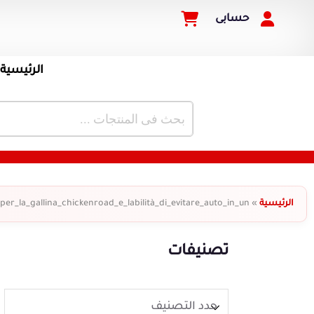
حسابى
الرئيسية
الرئيسية
»
per_la_gallina_chickenroad_e_labilità_di_evitare_auto_in_un
تصنيفات
حدد التصنيف