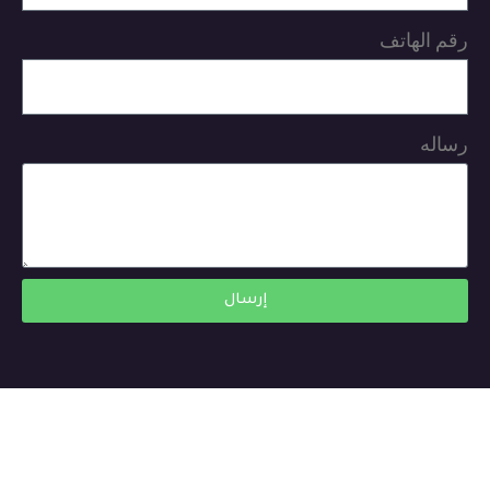
رقم الهاتف
رساله
إرسال