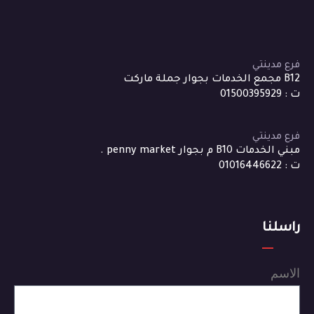
فرع مدينتي
B12 مجمع الخدمات بجوار جملة ماركت
ت : 01500395929
فرع مدينتي
مبني الخدمات B10 م بجوار penny market .
ت : 01016446622
راسلنا
الاسم