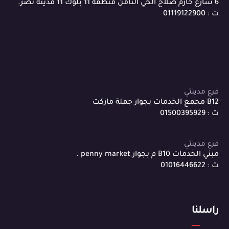
6 شارع حازم صلاح الحي الثامن منطقة 11 بلوك 11 مدينة نصر.
ت : 01119122900
فرع مدينتي
B12 مجمع الخدمات بجوار جملة ماركت
ت : 01500395929
فرع مدينتي
مبني الخدمات B10 م بجوار penny market .
ت : 01016446622
راسلنا