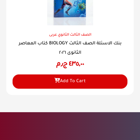
الصف الثالث الثانوي عربى
كتاب المعاصر BIOLOGY بنك الاسئلة الصف الثالث
الثانوى ٢٠٢٦
٤٣٥,٠٠
ج٫م
Add To Cart