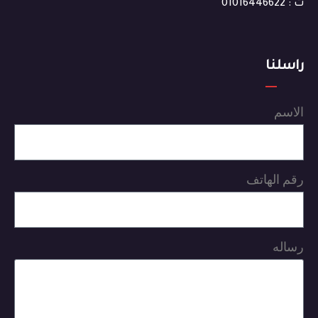
ت : 01016446622
راسلنا
الاسم
رقم الهاتف
رساله