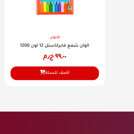
الألوان
الوان شمع فابركاستل 12 لون 1200
٩٩,٠٠
ج٫م
أضف للسلة