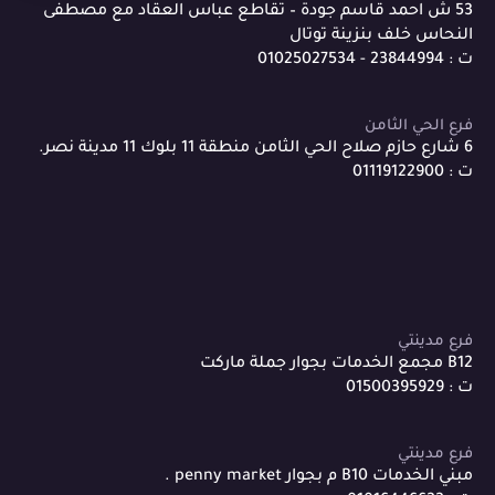
53 ش احمد قاسم جودة – تقاطع عباس العقاد مع مصطفى
النحاس خلف بنزينة توتال
ت : 23844994 - 01025027534
فرع الحي الثامن
6 شارع حازم صلاح الحي الثامن منطقة 11 بلوك 11 مدينة نصر.
ت : 01119122900
فرع مدينتي
B12 مجمع الخدمات بجوار جملة ماركت
ت : 01500395929
فرع مدينتي
مبني الخدمات B10 م بجوار penny market .