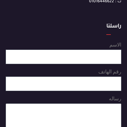
ت : 01016446622
راسلنا
الاسم
رقم الهاتف
رساله