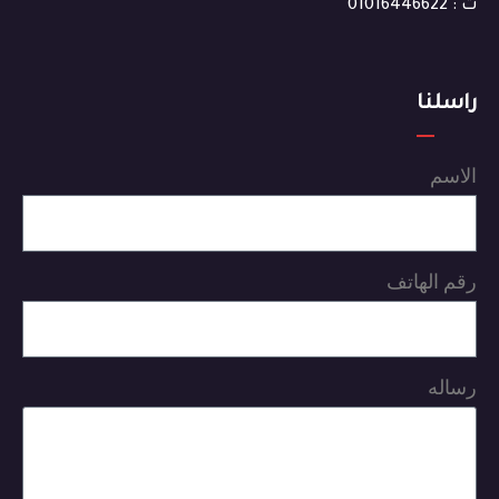
ت : 01016446622
راسلنا
الاسم
رقم الهاتف
رساله