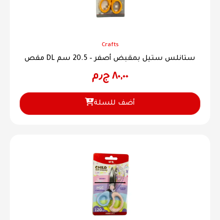
Crafts
مقص DL ستانلس ستيل بمقبض أصفر – 20.5 سم
٨٠,٠٠
ج٫م
أضف للسلة