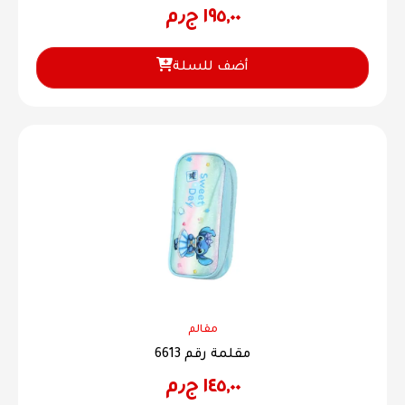
١٩٥,٠٠
ج٫م
أضف للسلة
مقالم
مقلمة رقم 6613
١٤٥,٠٠
ج٫م