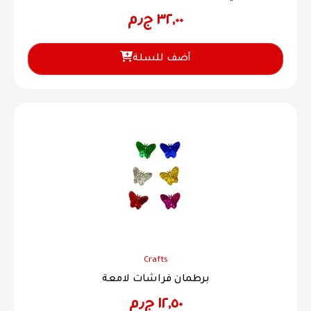
٣٢,٠٠
ج٫م
أضف للسلة
Crafts
برطمان فراشات لامعة
١٢,٥٠
ج٫م