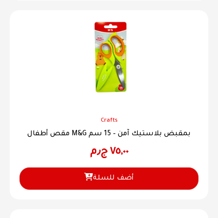
Crafts
مقص أطفال M&G بمقبض بلاستيك آمن – 15 سم
٧٥,٠٠
ج٫م
أضف للسلة