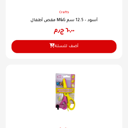
Crafts
مقص أطفال M&G أسود – 12.5 سم
٦٠,٠٠
ج٫م
أضف للسلة