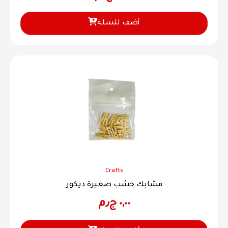
أضف للسلة
Crafts
مشابك خشب صغيرة ديكور
٠,٠٠
ج٫م