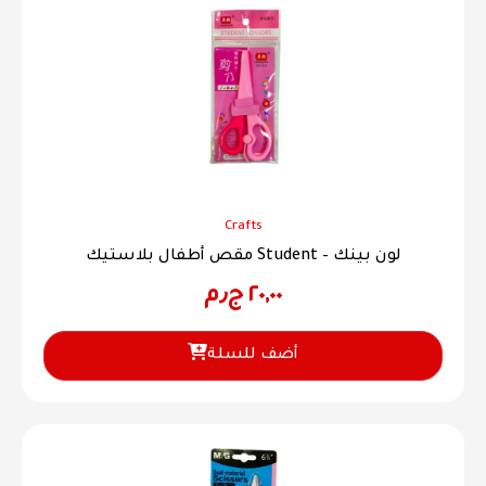
Crafts
مقص أطفال بلاستيك Student – لون بينك
٢٠,٠٠
ج٫م
أضف للسلة