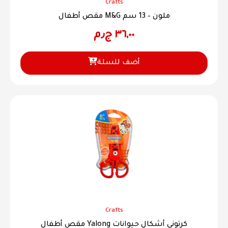
Crafts
مقص أطفال M&G ملون – 13 سم
٣٦,٠٠
ج٫م
أضف للسلة
Crafts
مقص أطفال Yalong كرتوني أشكال حيوانات