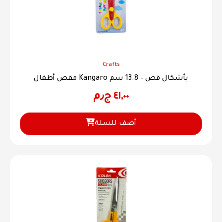
Crafts
مقص أطفال Kangaro بأشكال قص – 13.8 سم
٤١,٠٠
ج٫م
أضف للسلة