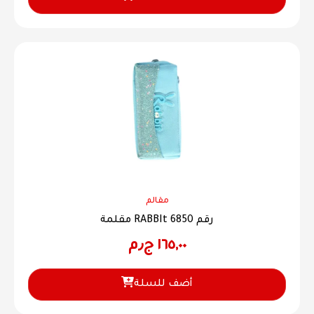
مقالم
مقلمة RABBIt رقم 6850
١٦٥,٠٠
ج٫م
أضف للسلة