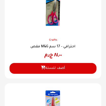
Crafts
مقص M&G احترافي – 17 سم
٨١,٠٠
ج٫م
أضف للسلة