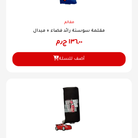
مقالم
مقلمة سوستة رائد فضاء + ميدال
١٣٦,٠٠
ج٫م
أضف للسلة