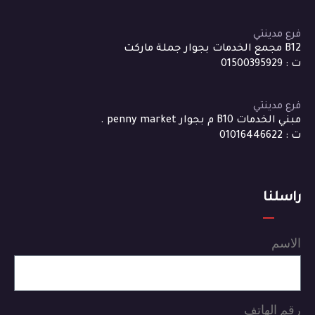
فرع مدينتي
B12 مجمع الخدمات بجوار جملة ماركت
ت : 01500395929
فرع مدينتي
مبني الخدمات B10 م بجوار penny market .
ت : 01016446622
راسلنا
الاسم
رقم الهاتف