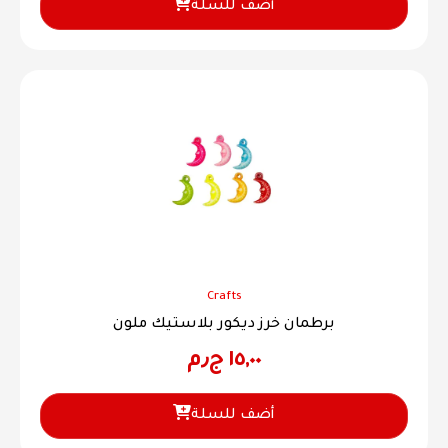
أضف للسلة
Crafts
برطمان خرز ديكور بلاستيك ملون
١٥,٠٠
ج٫م
أضف للسلة