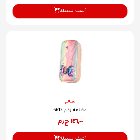
أضف للسلة
مقالم
مقلمة رقم 6613
١٤٦,٠٠
ج٫م
أضف للسلة