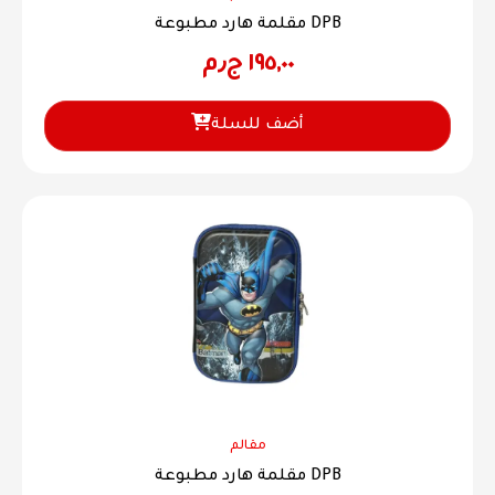
مقلمة هارد مطبوعة DPB
١٩٥,٠٠
ج٫م
أضف للسلة
مقالم
مقلمة هارد مطبوعة DPB