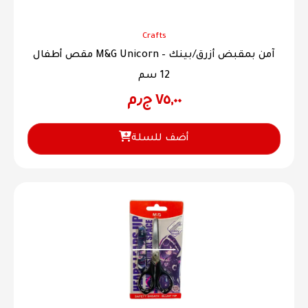
Crafts
مقص أطفال M&G Unicorn آمن بمقبض أزرق/بينك –
12 سم
٧٥,٠٠
ج٫م
أضف للسلة