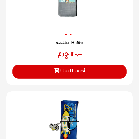
مقالم
مقلمة H 386
١٢٠,٠٠
ج٫م
أضف للسلة