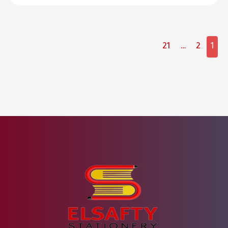
21
…
2
1