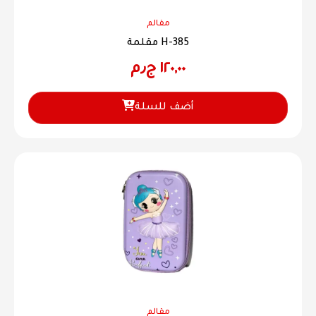
مقالم
مقلمة H-385
١٢٠,٠٠
ج٫م
أضف للسلة
مقالم