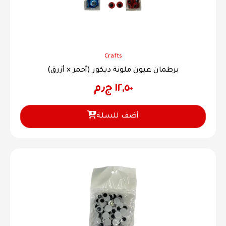
Crafts
برطمان عيون ملونة ديكور (أحمر × أزرق)
١٢,٥٠
ج٫م
أضف للسلة