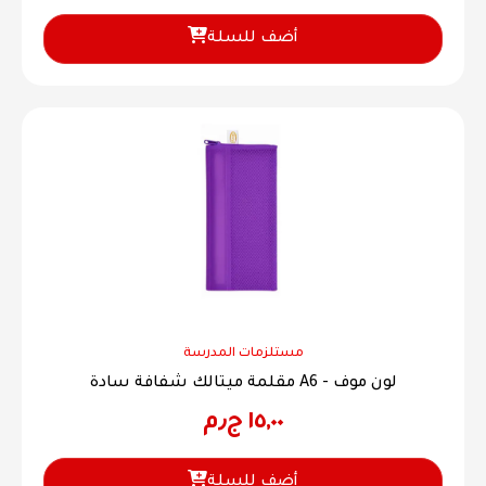
أضف للسلة
مستلزمات المدرسة
مقلمة ميتالك شفافة سادة A6 - لون موف
١٥,٠٠
ج٫م
أضف للسلة