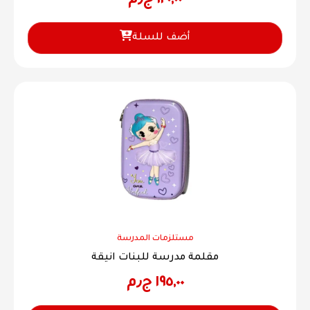
١٢٠,٠٠
ج٫م
أضف للسلة
مستلزمات المدرسة
مقلمة مدرسة للبنات انيقة
١٩٥,٠٠
ج٫م