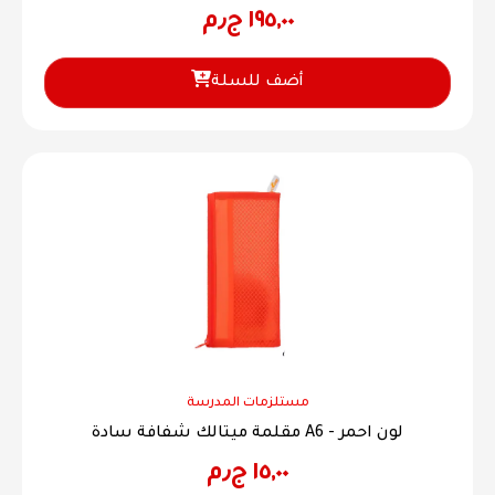
١٩٥,٠٠
ج٫م
أضف للسلة
مستلزمات المدرسة
مقلمة ميتالك شفافة سادة A6 - لون احمر
١٥,٠٠
ج٫م