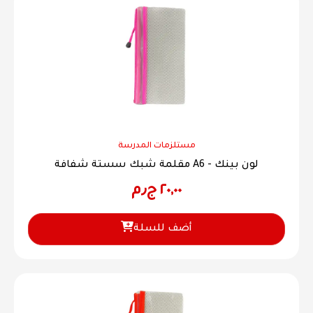
مستلزمات المدرسة
مقلمة شبك سستة شفافة A6 - لون بينك
٢٠,٠٠
ج٫م
أضف للسلة