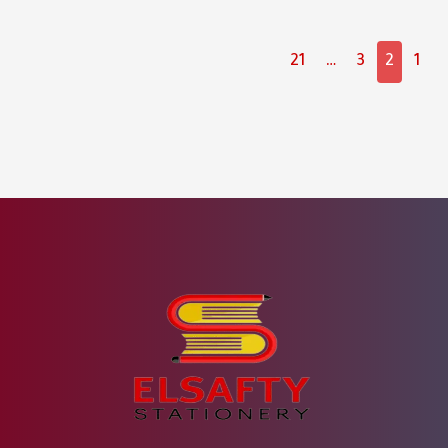
21
…
3
2
1