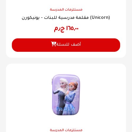
مستلزمات المدرسة
مقلمة مدرسية للبنات - يونيكورن (Unicorn)
١٦٥,٠٠
ج٫م
أضف للسلة
مستلزمات المدرسة