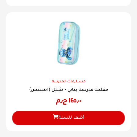
مستلزمات المدرسة
مقلمة مدرسة بناتي - شكل (استتش)
١٤٥,٠٠
ج٫م
أضف للسلة