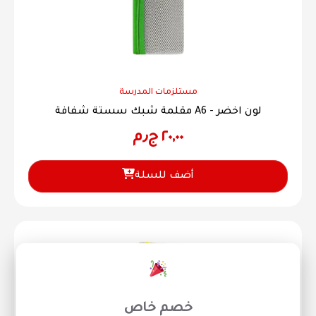
مستلزمات المدرسة
مقلمة شبك سستة شفافة A6 - لون اخضر
٢٠,٠٠
ج٫م
أضف للسلة
×
خصم خاص