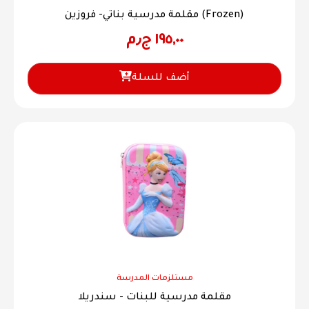
مقلمة مدرسية بناتي- فروزين (Frozen)
١٩٥,٠٠
ج٫م
أضف للسلة
مستلزمات المدرسة
مقلمة مدرسية للبنات - سندريلا