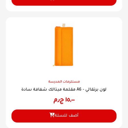
مستلزمات المدرسة
مقلمة ميتالك شفافة سادة A6 - لون برتقالي
١٥,٠٠
ج٫م
أضف للسلة