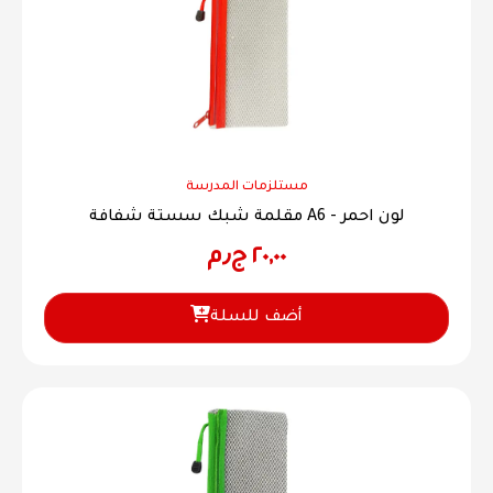
مستلزمات المدرسة
مقلمة شبك سستة شفافة A6 - لون احمر
٢٠,٠٠
ج٫م
أضف للسلة