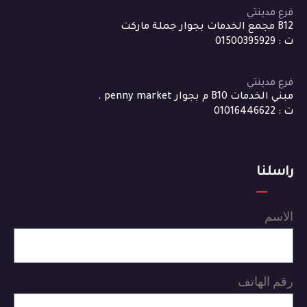
فرع مدينتي
B12 مجمع الخدمات بجوار جملة ماركت
ت : 01500395929
فرع مدينتي
مبني الخدمات B10 م بجوار penny market .
ت : 01016446622
راسلنا
الاسم
رقم الهاتف