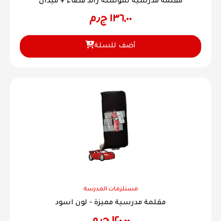
مقلمة مدرسية سوستة رائد فضاء + ميدال
١٣٦,٠٠
ج٫م
أضف للسلة
مستلزمات المدرسة
مقلمة مدرسية مميزة - لون اسود