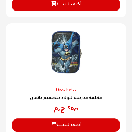
أضف للسلة
Sticky Notes
مقلمة مدرسة للولاد بتصميم باتمان
١٩٥,٠٠
ج٫م
أضف للسلة