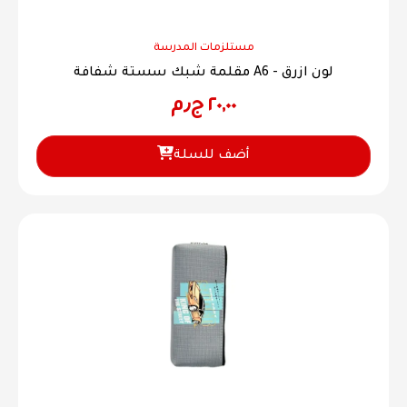
مستلزمات المدرسة
مقلمة شبك سستة شفافة A6 - لون ازرق
٢٠,٠٠
ج٫م
أضف للسلة