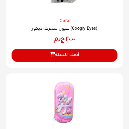
Crafts
عيون متحركة ديكور (Googly Eyes)
٢٠,٠٠
ج٫م
أضف للسلة