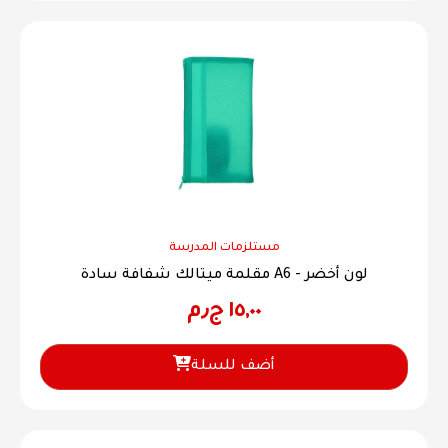
مستلزمات المدرسة
مقلمة ميتالك شفافة سادة A6 - لون أخضر
١٥,٠٠
ج٫م
أضف للسلة