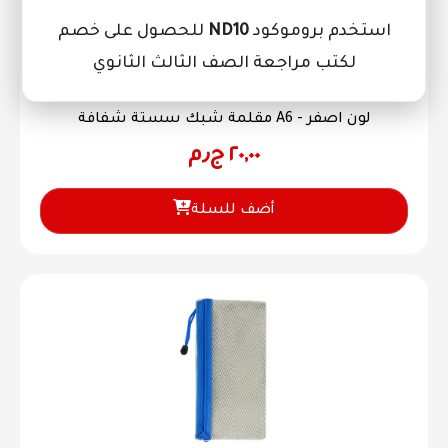
استخدم بروموكود
ND10
للحصول على خصم
لكتب مراجعة الصف الثالث الثانوي
مستلزمات المدرسة
مقلمة شبك سستة شفافة A6 - لون اصفر
٢٠,٠٠
ج٫م
أضف للسلة