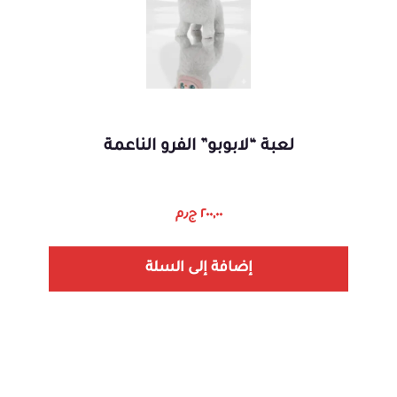
لعبة “لابوبو” الفرو الناعمة
٢٠٠,٠٠
ج٫م
إضافة إلى السلة