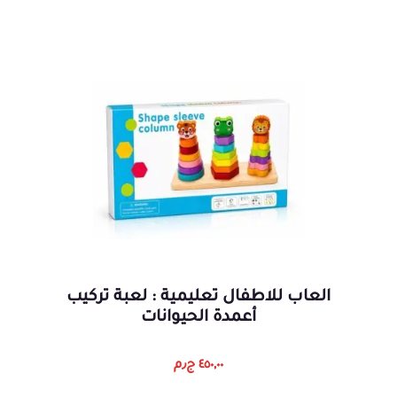
العاب للاطفال تعليمية : لعبة تركيب
أعمدة الحيوانات
٤٥٠,٠٠
ج٫م