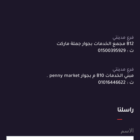
فرع مدينتي
B12 مجمع الخدمات بجوار جملة ماركت
ت : 01500395929
فرع مدينتي
مبني الخدمات B10 م بجوار penny market .
ت : 01016446622
راسلنا
الاسم