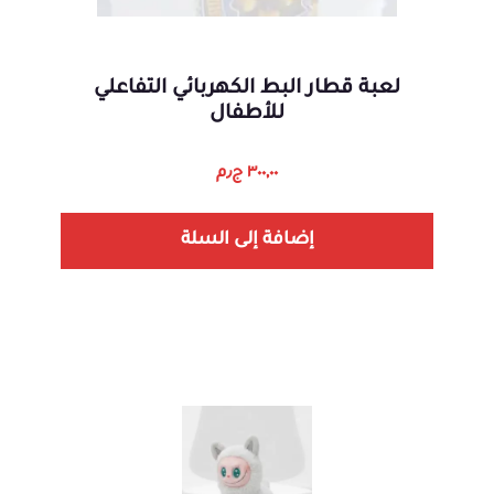
لعبة قطار البط الكهربائي التفاعلي
للأطفال
٣٠٠,٠٠
ج٫م
إضافة إلى السلة