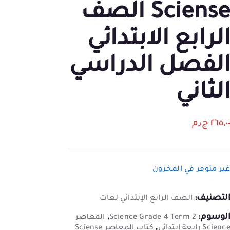
Sciense الصف
لرابع الابتدائي
لفصل الدراسي
لثاني
٢٦٥,٠
ج٫م
ير متوفر في المخزون
لتصنيف:
الصف الرابع الإبتدائي لغات
لوسوم:
,
Science Grade 4 Term 2
المعاصر
,
Scienc رابعة ابتدائي
كتاب المعاصر Sciense