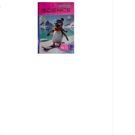
ا
ا
ا
٠
غ
ا
ا
e