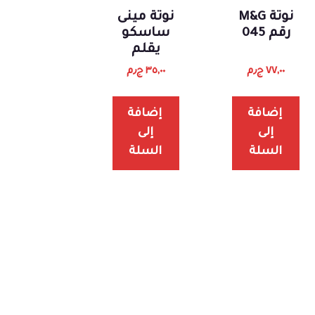
نوتة M&G
نوتة مينى
رقم 045
ساسكو
يقلم
٧٧,٠٠
ج٫م
٣٥,٠٠
ج٫م
إضافة
إضافة
إلى
إلى
السلة
السلة