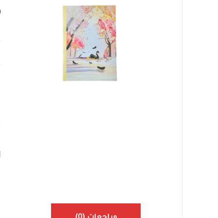
3
٠
ا