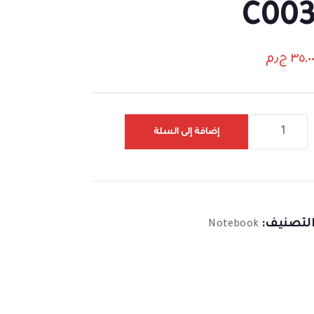
C00
٣٥,٠
ج٫م
إضافة إلى السلة
لتصنيف:
Notebook