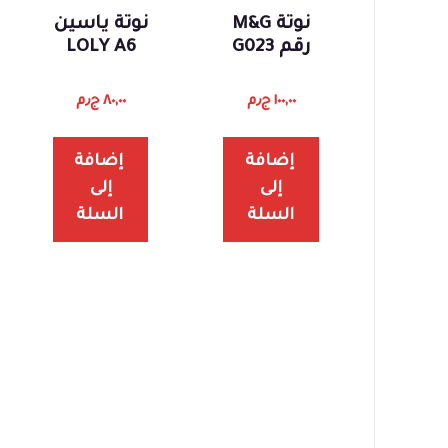
نوتة M&G
نوتة ياسين
رقم G023
LOLY A6
١٠٠,٠٠
ج٫م
٨٠,٠٠
ج٫م
إضافة
إضافة
إلى
إلى
السلة
السلة