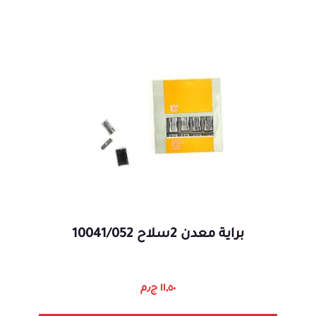
براية معدن 2سلاح 10041/052
١١,٥٠
ج٫م