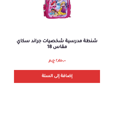
شنطة مدرسية شخصيات جراند سكاي
مقاس 18
٢٫٤٥٠,٠٠
ج٫م
إضافة إلى السلة