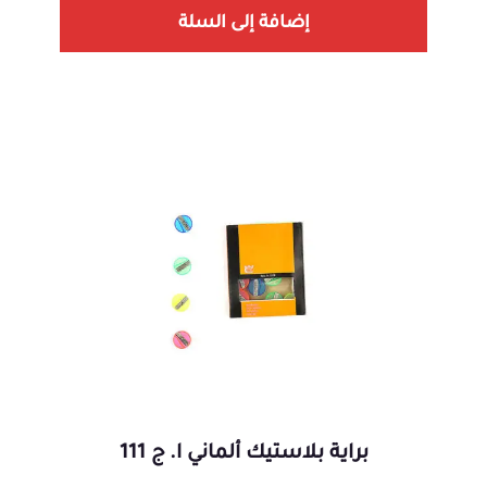
إضافة إلى السلة
براية بلاستيك ألماني ا. ج 111