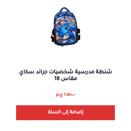
شنطة مدرسية شخصيات جراند سكاي
مقاس 18
٢٫٤٥٠,٠٠
ج٫م
إضافة إلى السلة