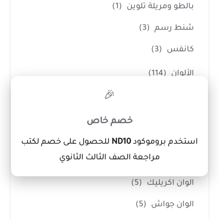
بالطو ومريلة تلوين
(1)
شنط رسم
(3)
كانفس
(3)
الألوان
(114)
×
🎉
Sketch Book
(10)
ألوان خشب
(34)
خصم خاص
ألوان فلوماستر
(21)
استخدم بروموكود
ND10
للحصول على خصم لكتب
مراجعة الصف الثالث الثانوي
ألوان مائية
(6)
الوان اكريليك
(5)
الوان جواش
(5)