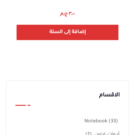
٣,٠٠
ج٫م
إضافة إلى السلة
الاقسام
Notebook
(33)
أدوات فنون
(7)