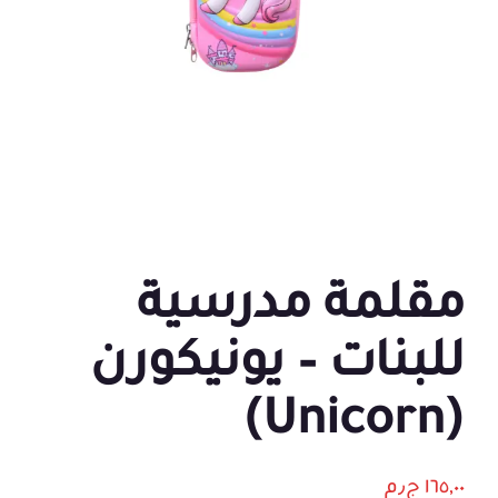
مقلمة مدرسية
للبنات – يونيكورن
(Unicorn)
١٦٥,٠٠
ج٫م