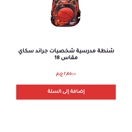
شنطة مدرسية شخصيات جراند سكاي
مقاس 18
٢٫٤٥٠,٠٠
ج٫م
إضافة إلى السلة