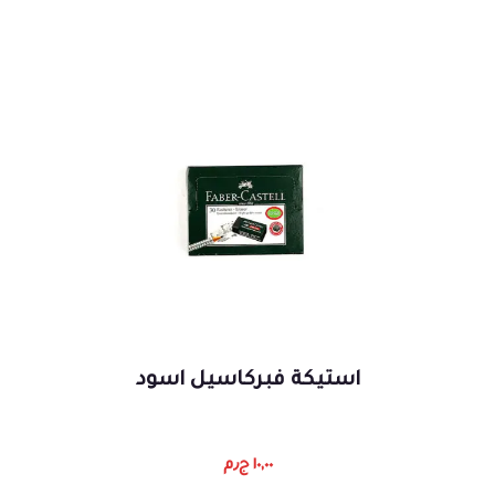
استيكة فبركاسيل اسود
١٠,٠٠
ج٫م