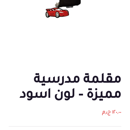
مقلمة مدرسية
مميزة – لون اسود
١٢٠,٠٠
ج٫م