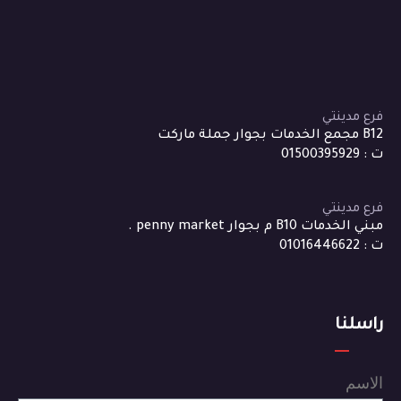
فرع مدينتي
B12 مجمع الخدمات بجوار جملة ماركت
ت : 01500395929
فرع مدينتي
مبني الخدمات B10 م بجوار penny market .
ت : 01016446622
راسلنا
الاسم