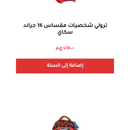
ترولي شخصيات مقساس 16 جراند
سكاي
١٫٦٥٠,٠٠
ج٫م
إضافة إلى السلة