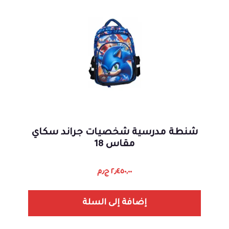
شنطة مدرسية شخصيات جراند سكاي
مقاس 18
٢٫٤٥٠,٠٠
ج٫م
إضافة إلى السلة