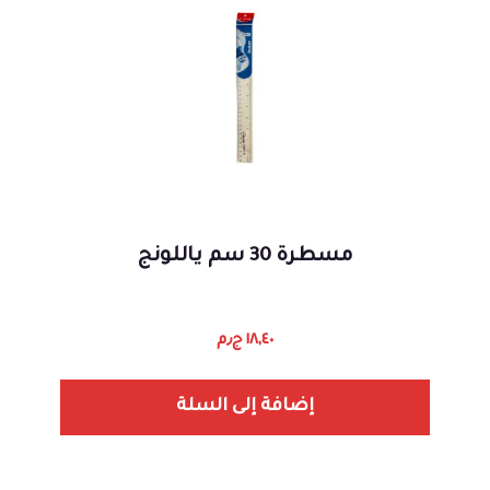
مسطرة 30 سم ياللونج
١٨,٤٠
ج٫م
إضافة إلى السلة