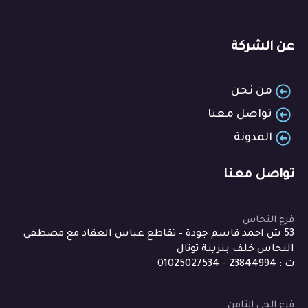
عن الشركة
من نحن
تواصل معنا
المدونة
تواصل معنا
فرع النحاس
53 ش احمد قاسم جودة – تقاطع عباس العقاد مع مصطفى
النحاس خلف بنزينة توتال
ت : 23844994 - 01025027534
فرع الحي الثامن