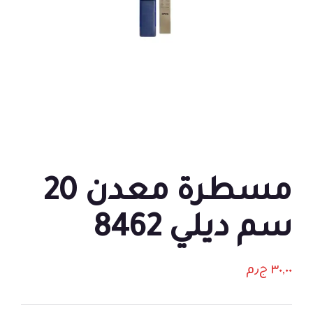
مسطرة معدن 20
سم ديلي 8462
٣٠,٠٠
ج٫م