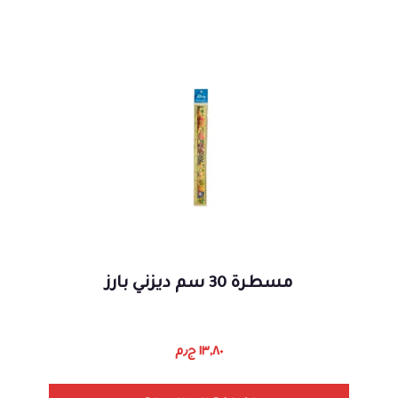
مسطرة 30 سم ديزني بارز
١٣,٨٠
ج٫م