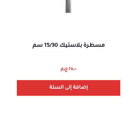
مسطرة بلاستيك 15/30 سم
٢٥,٠٠
ج٫م
إضافة إلى السلة