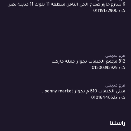
6 شارع حازم صلاح الحي الثامن منطقة 11 بلوك 11 مدينة نصر.
ت : 01119122900
فرع مدينتي
B12 مجمع الخدمات بجوار جملة ماركت
ت : 01500395929
فرع مدينتي
مبني الخدمات B10 م بجوار penny market .
ت : 01016446622
راسلنا