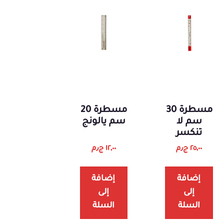
مسطرة 30
مسطرة 20
سم لا
سم يالونج
تنكسر
٢٥,٠٠
ج٫م
١٢,٠٠
ج٫م
إضافة
إضافة
إلى
إلى
السلة
السلة