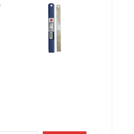
0
٠
ا
ا