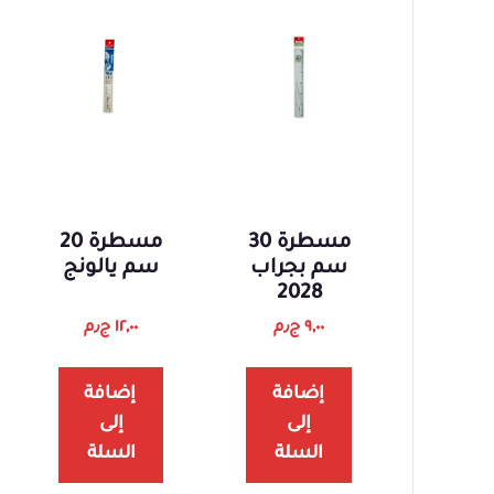
مسطرة 30
مسطرة 20
سم بجراب
سم يالونج
2028
٩,٠٠
ج٫م
١٢,٠٠
ج٫م
إضافة
إضافة
إلى
إلى
السلة
السلة