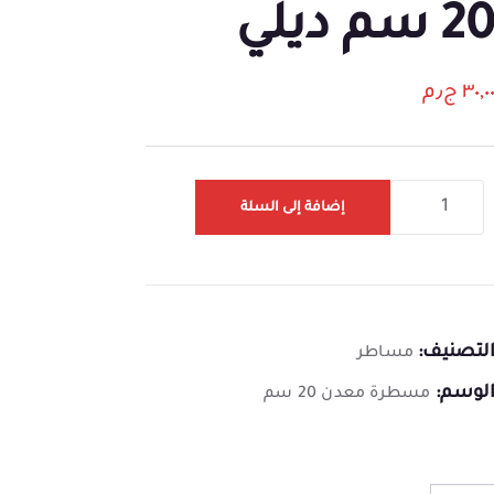
2 سم ديلي
٣٠,٠
ج٫م
إضافة إلى السلة
لتصنيف:
مساطر
لوسم:
مسطرة معدن 20 سم