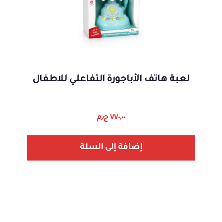
لعبة هاتف الأباجورة التفاعلي للاطفال
٧٧٠,٠٠
ج٫م
إضافة إلى السلة