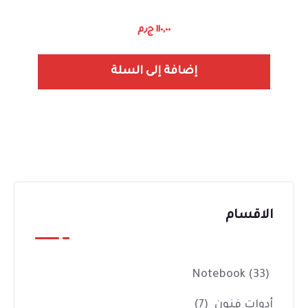
١١٠,٠٠
ج٫م
إضافة إلى السلة
الاقسام
Notebook
(33)
أدوات فنون
(7)