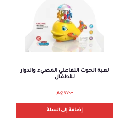
لعبة الحوت التفاعلي المضيء والدوار
للأطفال
٤٧٠,٠٠
ج٫م
إضافة إلى السلة