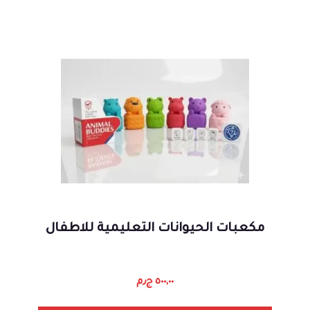
مكعبات الحيوانات التعليمية للاطفال
٥٠٠,٠٠
ج٫م