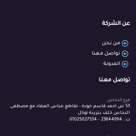
عن الشركة
من نحن
تواصل معنا
المدونة
تواصل معنا
فرع النحاس
53 ش احمد قاسم جودة – تقاطع عباس العقاد مع مصطفى
النحاس خلف بنزينة توتال
ت : 23844994 - 01025027534