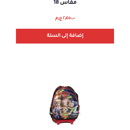
مقاس 18
٢٫٤٥٠,٠٠
ج٫م
إضافة إلى السلة