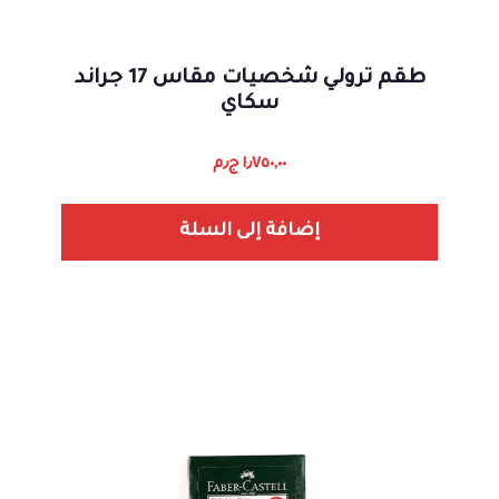
طقم ترولي شخصيات مقاس 17 جراند
سكاي
١٫٧٥٠,٠٠
ج٫م
إضافة إلى السلة