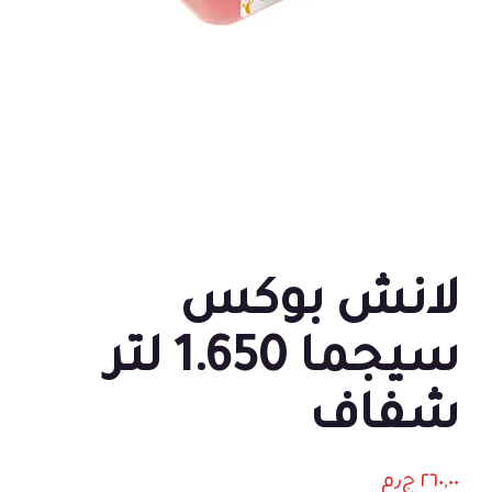
لانش بوكس
سيجما 1.650 لتر
شفاف
٢٦٠,٠٠
ج٫م