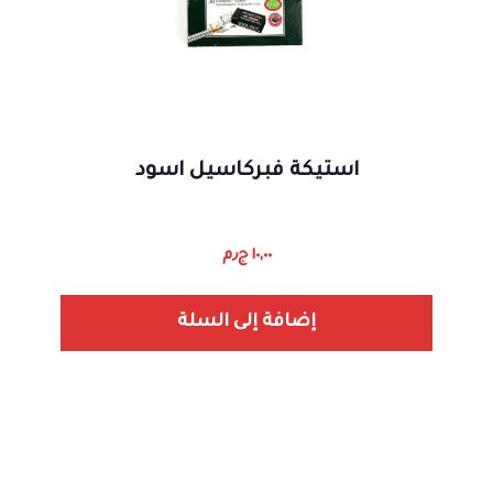
استيكة فبركاسيل اسود
١٠,٠٠
ج٫م
إضافة إلى السلة