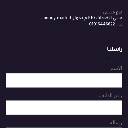
فرع مدينتي
مبني الخدمات B10 م بجوار penny market .
ت : 01016446622
راسلنا
الاسم
رقم الهاتف
رساله