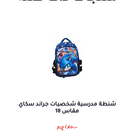
شنطة مدرسية شخصيات جراند سكاي
مقاس 18
٢٫٤٥٠,٠٠
ج٫م