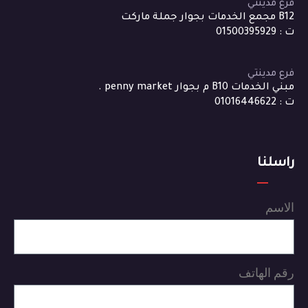
فرع مدينتي
B12 مجمع الخدمات بجوار جملة ماركت
ت : 01500395929
فرع مدينتي
مبني الخدمات B10 م بجوار penny market .
ت : 01016446622
راسلنا
الاسم
رقم الهاتف