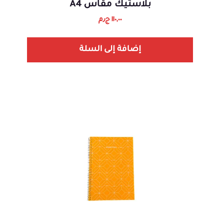
بلاستيك مقاس A4
١١٠,٠٠
ج٫م
إضافة إلى السلة