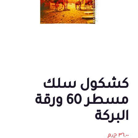
كشكول سلك
مسطر 60 ورقة
البركة
٣٦,٠٠
ج٫م