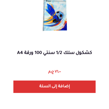
كشكول سلك 1/2 سنتي 100 ورقة A4
٧٦,٠٠
ج٫م
إضافة إلى السلة