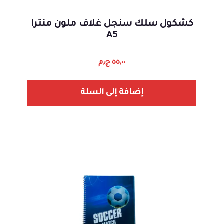
كشكول سلك سنجل غلاف ملون منترا
A5
٥٥,٠٠
ج٫م
إضافة إلى السلة