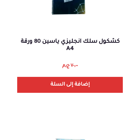
كشكول سلك انجليزي ياسين 80 ورقة
A4
٧٠,٠٠
ج٫م
إضافة إلى السلة