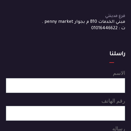
فرع مدينتي
مبني الخدمات B10 م بجوار penny market .
ت : 01016446622
راسلنا
الاسم
رقم الهاتف
رساله