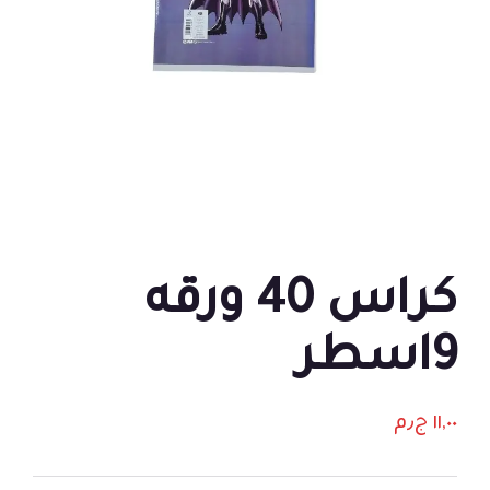
كراس 40 ورقه
9اسطر
١١,٠٠
ج٫م