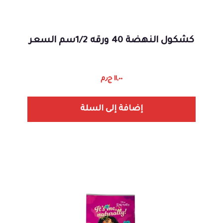
كشكول النهضة 40 ورقه 1/2سم السعر
١١,٠٠
ج٫م
إضافة إلى السلة