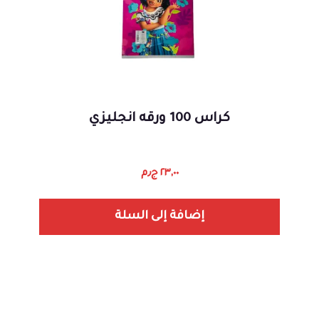
كراس 100 ورقه انجليزي
٢٣,٠٠
ج٫م
إضافة إلى السلة