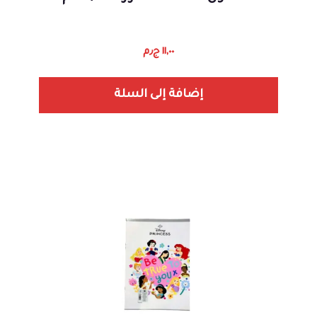
١١,٠٠
ج٫م
إضافة إلى السلة