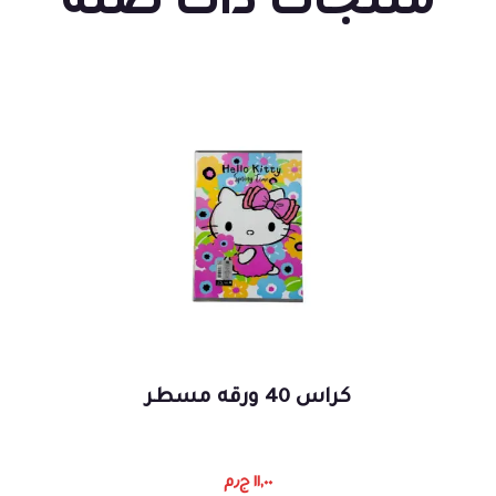
منتجات ذات صلة
كراس 40 ورقه مسطر
١١,٠٠
ج٫م