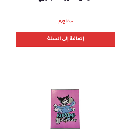
١٥,٠٠
ج٫م
إضافة إلى السلة