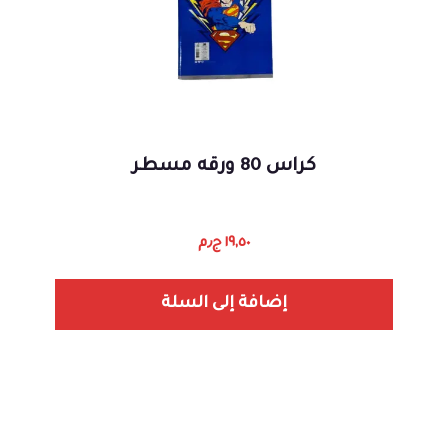
كراس 80 ورقه مسطر
١٩,٥٠
ج٫م
إضافة إلى السلة