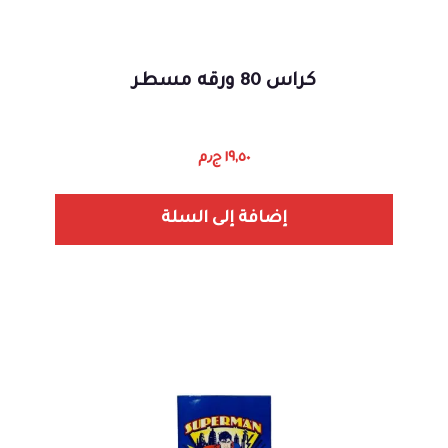
كراس 80 ورقه مسطر
١٩,٥٠
ج٫م
إضافة إلى السلة