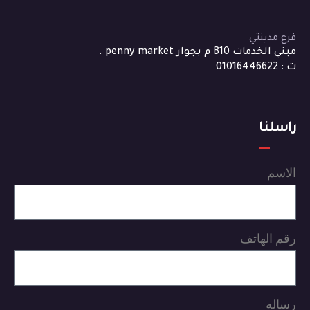
فرع مدينتي
مبني الخدمات B10 م بجوار penny market .
ت : 01016446622
راسلنا
الاسم
رقم الهاتف
رساله