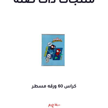
منتجات ذات صلة
كراس 60 ورقه مسطر
١٥,٠٠
ج٫م