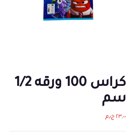
كراس 100 ورقه 1/2
سم
٢٣,٠٠
ج٫م