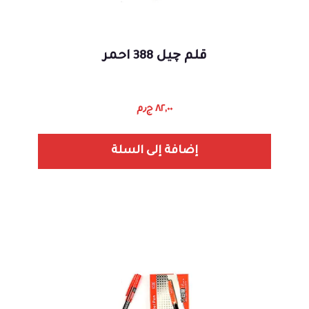
قلم چيل 388 احمر
٨٢,٠٠
ج٫م
إضافة إلى السلة