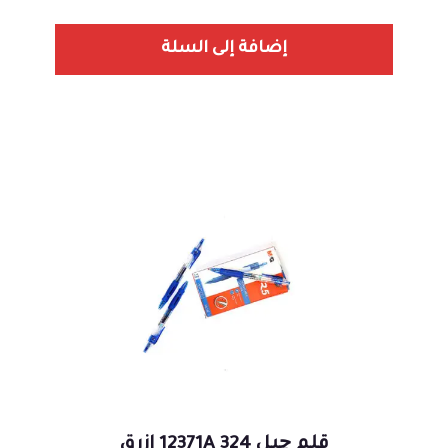
إضافة إلى السلة
قلم چيل 12371A 324 ازرق