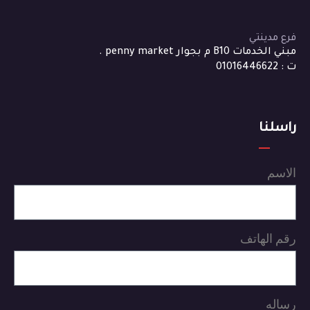
فرع مدينتي
مبني الخدمات B10 م بجوار penny market .
ت : 01016446622
راسلنا
الاسم
رقم الهاتف
رساله