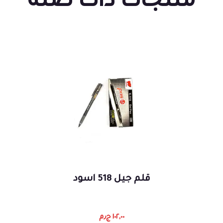
منتجات ذات صلة
قلم جيل 518 اسود
١٠٢,٠٠
ج٫م