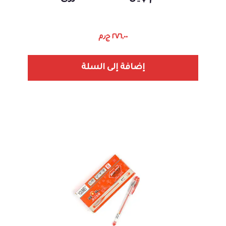
٢٧٦,٠٠
ج٫م
إضافة إلى السلة