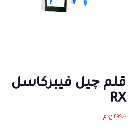
قلم چيل فيبركاسل
RX
٢٩٩,٠٠
ج٫م