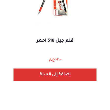
قلم جيل 518 احمر
١٠٢,٠٠
ج٫م
إضافة إلى السلة