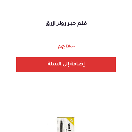
قلم حبر رولر ازرق
٤٨٠,٠٠
ج٫م
إضافة إلى السلة