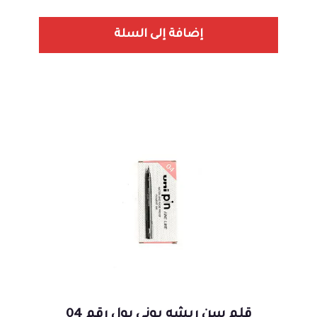
إضافة إلى السلة
قلم سن ريشه يوني بول رقم 04