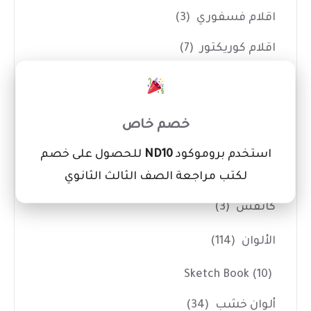
اقلام فسفوري
(3)
اقلام كوريكتور
(7)
×
ادوات الفنانين
(14)
اداوت حفر
(7)
خصم خاص
بالطو ومريلة تلوين
(1)
استخدم بروموكود
ND10
للحصول على خصم
لكتب مراجعة الصف الثالث الثانوي
شنط رسم
(3)
كانفس
(3)
الألوان
(114)
Sketch Book
(10)
ألوان خشب
(34)