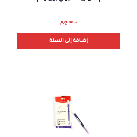
٥٥,٠٠
ج٫م
إضافة إلى السلة