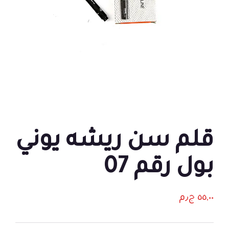
قلم سن ريشه يوني
بول رقم 07
٥٥,٠٠
ج٫م