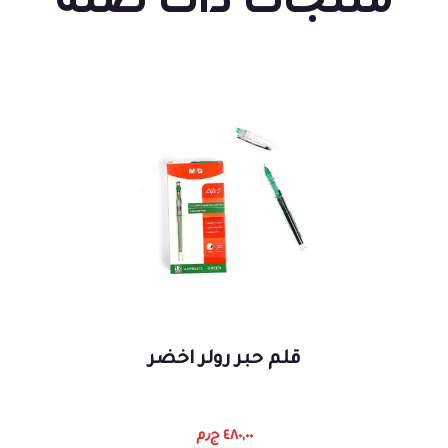
منتجات ذات صلة
قلم حبر رولر اخضر
٤٨٠,٠٠
ج٫م