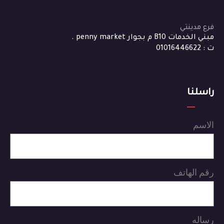
فرع مدينتي
مبني الخدمات B10 م بجوار penny market .
ت : 01016446622
راسلنا
الاسم
رقم الهاتف
رساله