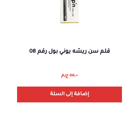
قلم سن ريشه يوني بول رقم 08
٥٥,٠٠
ج٫م
إضافة إلى السلة