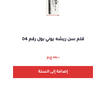
قلم سن ريشه يوني بول رقم 04
٥٥,٠٠
ج٫م
إضافة إلى السلة