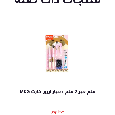
منتجات ذات صلة
قلم حبر 2 قلم +غيار ازرق كارت M&G
١٠٠,٠٠
ج٫م