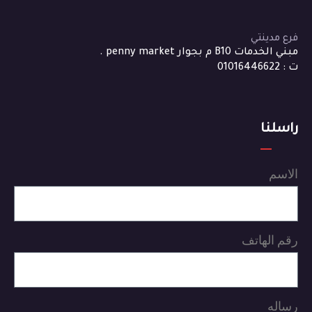
فرع مدينتي
مبني الخدمات B10 م بجوار penny market .
ت : 01016446622
راسلنا
الاسم
رقم الهاتف
رساله