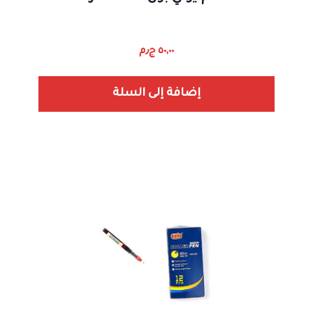
٥٠,٠٠
ج٫م
إضافة إلى السلة