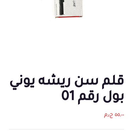
قلم سن ريشه يوني
بول رقم 01
٥٥,٠٠
ج٫م