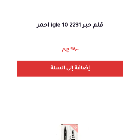
قلم حبر 2231 igle 10 احمر
٩٧,٠٠
ج٫م
إضافة إلى السلة