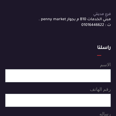
فرع مدينتي
مبني الخدمات B10 م بجوار penny market .
ت : 01016446622
راسلنا
الاسم
رقم الهاتف
رساله