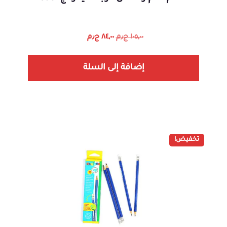
١٠٥,٠٠
ج٫م
٨٤,٠٠
ج٫م
إضافة إلى السلة
تخفيض!