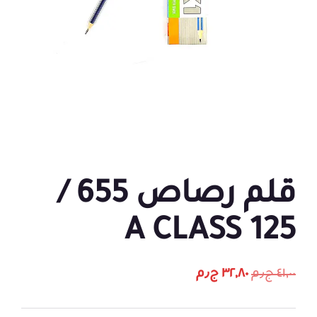
قلم رصاص 655 /
125 A CLASS
٤١,٠٠
ج٫م
٣٢,٨٠
ج٫م