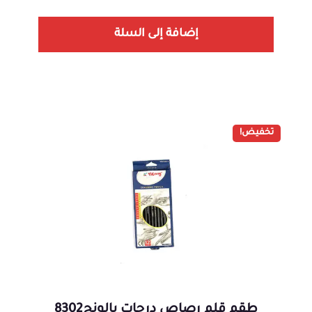
إضافة إلى السلة
تخفيض!
طقم قلم رصاص درجات يالونج8302