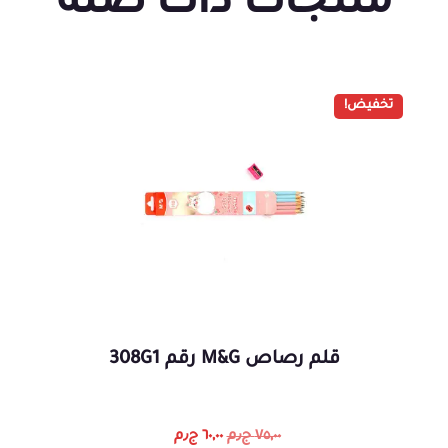
منتجات ذات صلة
تخفيض!
قلم رصاص M&G رقم 308G1
٧٥,٠٠
ج٫م
٦٠,٠٠
ج٫م