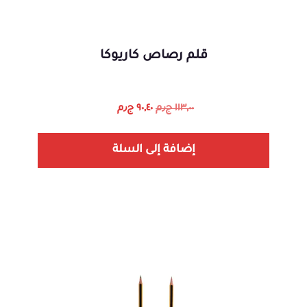
قلم رصاص كاريوكا
١١٣,٠٠
ج٫م
٩٠,٤٠
ج٫م
إضافة إلى السلة