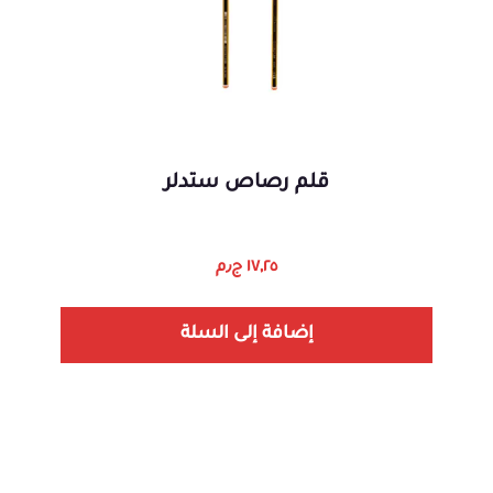
قلم رصاص ستدلر
١٧,٢٥
ج٫م
إضافة إلى السلة