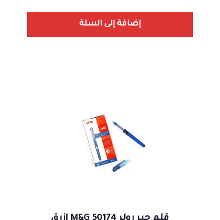
إضافة إلى السلة
قلم حبر رولر 50174 M&G ازرق