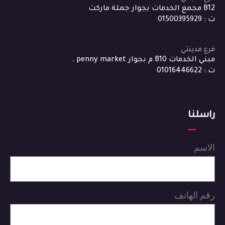
B12 مجمع الخدمات بجوار جملة ماركت
ت : 01500395929
فرع مدينتي
مبني الخدمات B10 م بجوار penny market .
ت : 01016446622
راسلنا
الاسم
رقم الهاتف