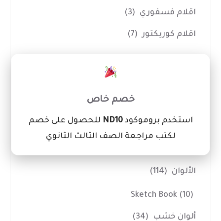
اقلام فسفوري
(3)
اقلام كوريكتور
(7)
ادوات الفنانين
(14)
×
اداوت حفر
(7)
خصم خاص
بالطو ومريلة تلوين
(1)
استخدم بروموكود
ND10
للحصول على خصم
شنط رسم
(3)
لكتب مراجعة الصف الثالث الثانوي
كانفس
(3)
الألوان
(114)
Sketch Book
(10)
ألوان خشب
(34)