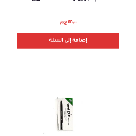
٤٢٠,٠٠
ج٫م
إضافة إلى السلة