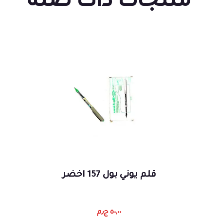
منتجات ذات صلة
قلم يوني بول 157 اخضر
٥٠,٠٠
ج٫م