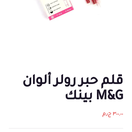
قلم حبر رولر ألوان
M&G بينك
٣٠٠,٠٠
ج٫م