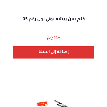
قلم سن ريشه يوني بول رقم 05
٥٥,٠٠
ج٫م
إضافة إلى السلة