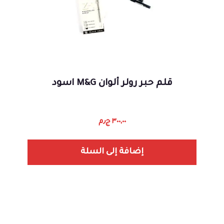
قلم حبر رولر ألوان M&G اسود
٣٠٠,٠٠
ج٫م
إضافة إلى السلة