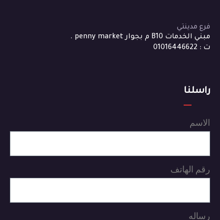
فرع مدينتي
مبني الخدمات B10 م بجوار penny market .
ت : 01016446622
راسلنا
الاسم
رقم الهاتف
رساله