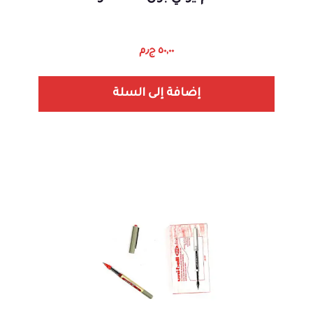
٥٠,٠٠
ج٫م
إضافة إلى السلة