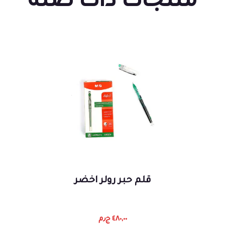
منتجات ذات صلة
قلم حبر رولر اخضر
٤٨٠,٠٠
ج٫م