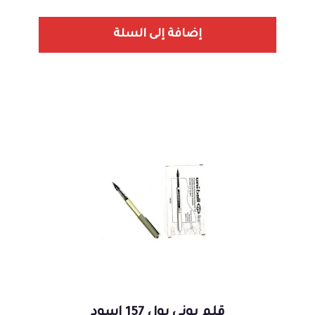
إضافة إلى السلة
قلم يوني بول 157 اسود