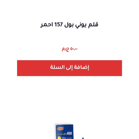
قلم يوني بول 157 احمر
٥٠,٠٠
ج٫م
إضافة إلى السلة