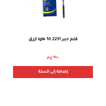
قلم حبر 2231 igle 10 ازرق
٩٧,٠٠
ج٫م
إضافة إلى السلة