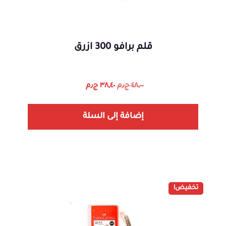
قلم برافو 300 ازرق
٤٨,٠٠
ج٫م
٣٨,٤٠
ج٫م
إضافة إلى السلة
تخفيض!