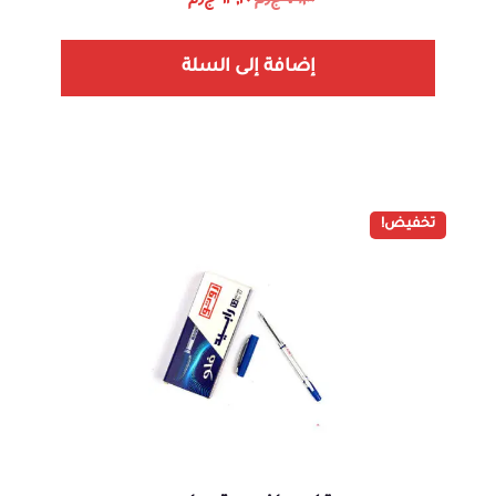
٧٩,٠٠
ج٫م
٦٣,٢٠
ج٫م
إضافة إلى السلة
تخفيض!