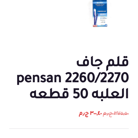
قلم جاف
2260/2270 pensan
العلبه 50 قطعه
٣٧٥,٥٠
ج٫م
٣٠٠,٤٠
ج٫م