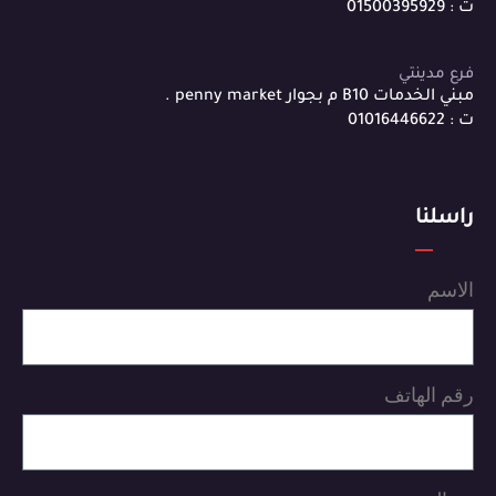
ت : 01500395929
فرع مدينتي
مبني الخدمات B10 م بجوار penny market .
ت : 01016446622
راسلنا
الاسم
رقم الهاتف