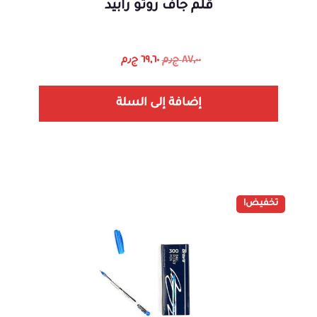
قلم جاف روتو رابيد
٨٧,٠٠
ج٫م
٦٩,٦٠
ج٫م
إضافة إلى السلة
تخفيض!