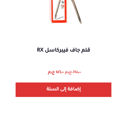
قلم جاف فيبركاسل RX
١٩٥,٠٠
ج٫م
١٥٦,٠٠
ج٫م
إضافة إلى السلة