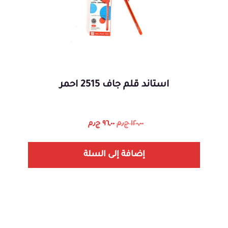
استاند قلم جاف 2515 احمر
١٢٠,٠٠
ج٫م
٩٦,٠٠
ج٫م
إضافة إلى السلة