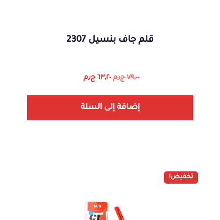
قلم جاف بنسيل 2307
٧٩,٠٠
ج٫م
٦٣,٢٠
ج٫م
إضافة إلى السلة
تخفيض!