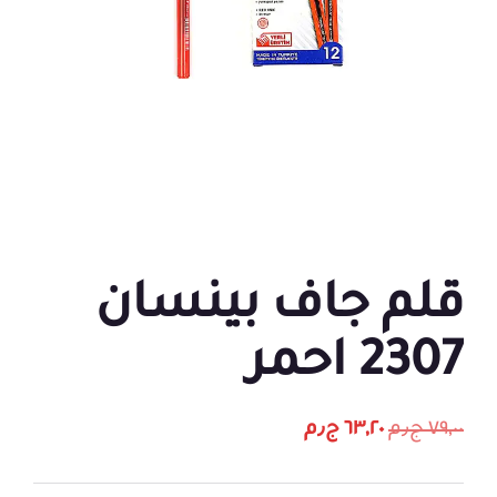
قلم جاف بينسان
2307 احمر
٧٩,٠٠
ج٫م
٦٣,٢٠
ج٫م