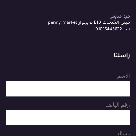
فرع مدينتي
مبني الخدمات B10 م بجوار penny market .
ت : 01016446622
راسلنا
الاسم
رقم الهاتف
رساله