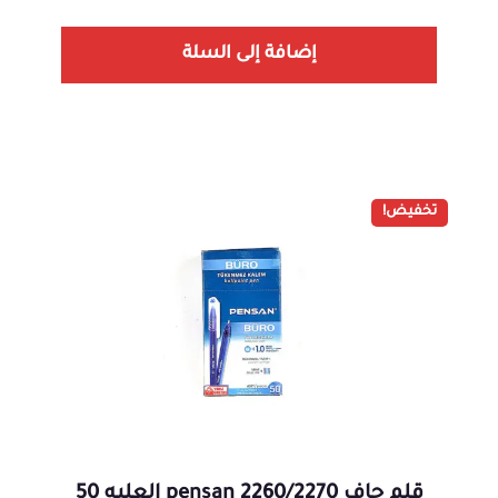
إضافة إلى السلة
تخفيض!
قلم جاف 2260/2270 pensan العلبه 50