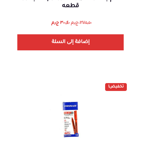
قطعه
٣٧٥,٥٠
ج٫م
٣٠٠,٤٠
ج٫م
إضافة إلى السلة
تخفيض!