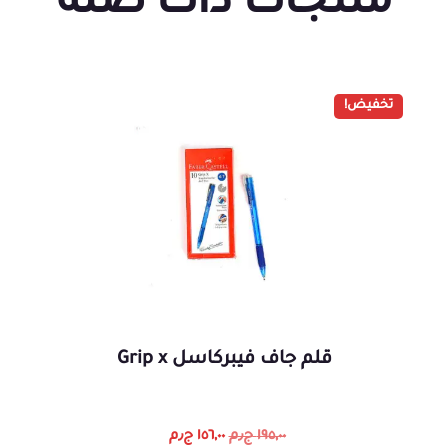
منتجات ذات صلة
تخفيض!
قلم جاف فيبركاسل Grip x
١٩٥,٠٠
ج٫م
١٥٦,٠٠
ج٫م