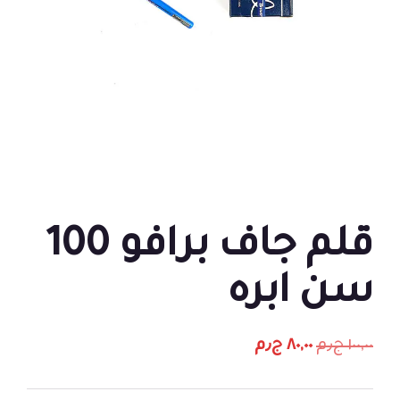
قلم جاف برافو 100
سن ابره
١٠٠,٠٠
ج٫م
٨٠,٠٠
ج٫م