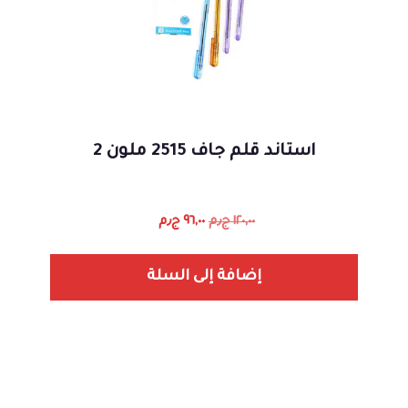
استاند قلم جاف 2515 ملون 2
١٢٠,٠٠
ج٫م
٩٦,٠٠
ج٫م
إضافة إلى السلة