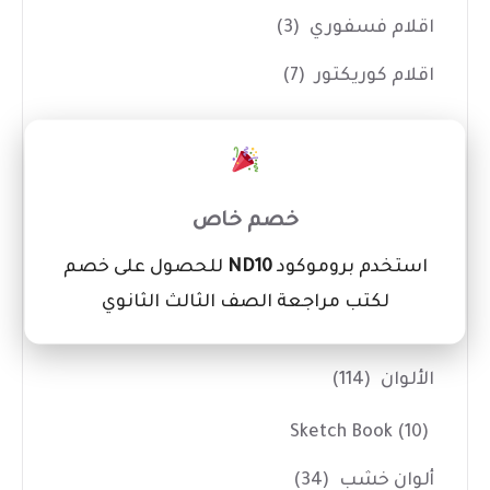
اقلام فسفوري
(3)
اقلام كوريكتور
(7)
ادوات الفنانين
(14)
×
اداوت حفر
(7)
خصم خاص
بالطو ومريلة تلوين
(1)
استخدم بروموكود
ND10
للحصول على خصم
شنط رسم
(3)
لكتب مراجعة الصف الثالث الثانوي
كانفس
(3)
الألوان
(114)
Sketch Book
(10)
ألوان خشب
(34)