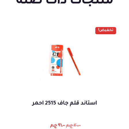
منتجات ذات صلة
تخفيض!
استاند قلم جاف 2515 احمر
١٢٠,٠٠
ج٫م
٩٦,٠٠
ج٫م