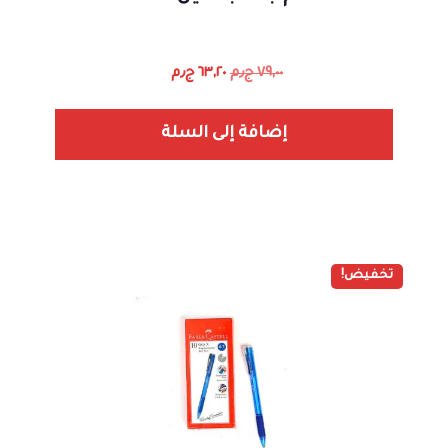
٧٩,٠٠
ج٫م
٦٣,٢٠
ج٫م
إضافة إلى السلة
تخفيض!