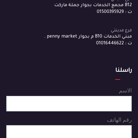
B12 مجمع الخدمات بجوار جملة ماركت
ت : 01500395929
فرع مدينتي
مبني الخدمات B10 م بجوار penny market .
ت : 01016446622
راسلنا
الاسم
رقم الهاتف