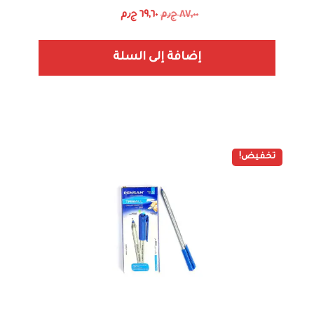
٨٧,٠٠
ج٫م
٦٩,٦٠
ج٫م
إضافة إلى السلة
تخفيض!