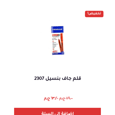
تخفيض!
قلم جاف بنسيل 2307
٧٩,٠٠
ج٫م
٦٣,٢٠
ج٫م
إضافة إلى السلة