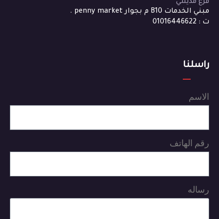
فرع مدينتي
مبني الخدمات B10 م بجوار penny market .
ت : 01016446622
راسلنا
الاسم
رقم الهاتف
رساله