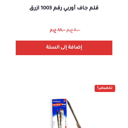
قلم جاف أوربي رقم 1003 ازرق
١١٠,٠٠
ج٫م
٨٨,٠٠
ج٫م
إضافة إلى السلة
تخفيض!