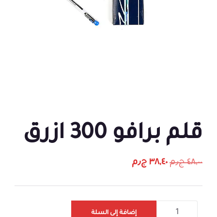
قلم برافو 300 ازرق
٤٨,٠٠
ج٫م
٣٨,٤٠
ج٫م
إضافة إلى السلة