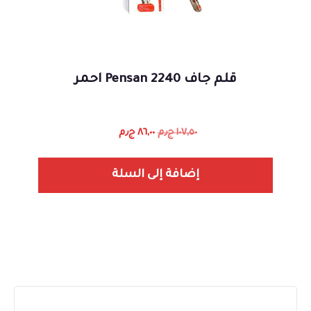
قلم جاف Pensan 2240 احمر
١٠٧,٥٠
ج٫م
٨٦,٠٠
ج٫م
إضافة إلى السلة