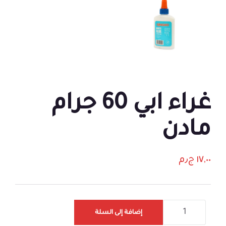
غراء ابي 60 جرام
مادن
١٧,٠٠
ج٫م
إضافة إلى السلة