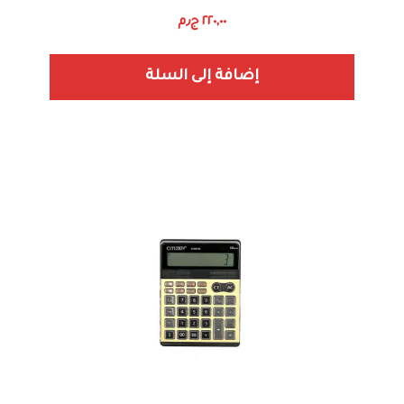
٢٢٠,٠٠
ج٫م
إضافة إلى السلة