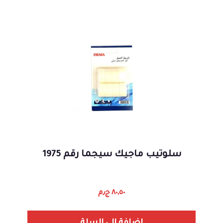
سلوتيب ماجيك سيجما رقم 1975
٨٠,٥٠
ج٫م