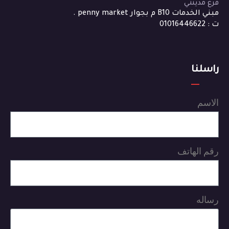
فرع مدينتي
مبني الخدمات B10 م بجوار penny market .
ت : 01016446622
راسلنا
الاسم
رقم الهاتف
رساله