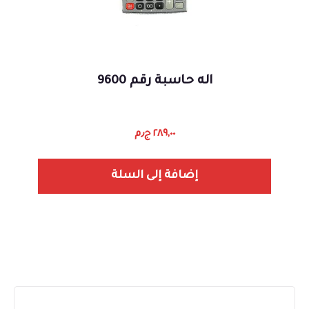
اله حاسبة رقم 9600
٢٨٩,٠٠
ج٫م
إضافة إلى السلة