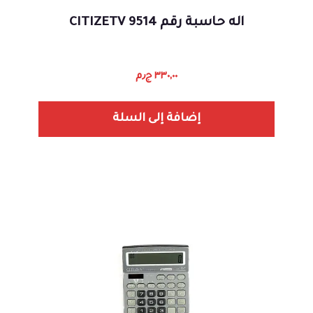
اله حاسبة رقم 9514 CITIZETV
٣٣٠,٠٠
ج٫م
إضافة إلى السلة