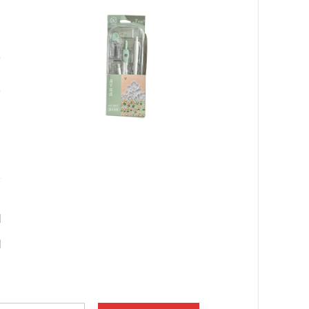
ق
٠
ا
ا