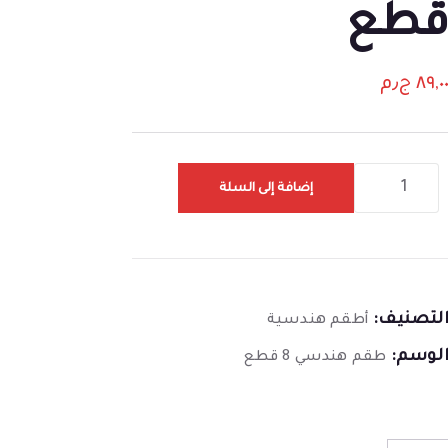
طع
٨٩,٠
ج٫م
إضافة إلى السلة
لتصنيف:
أطقم هندسية
لوسم:
طقم هندسي 8 قطع