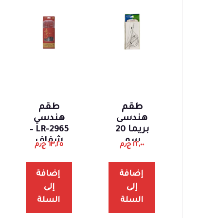
طقم
طقم
هندسى
هندسي
بريما 20
LR-2965 –
سم
شفاف
٢٢,٠٠
ج٫م
٦٣,٢٥
ج٫م
احمر
إضافة
إضافة
إلى
إلى
السلة
السلة