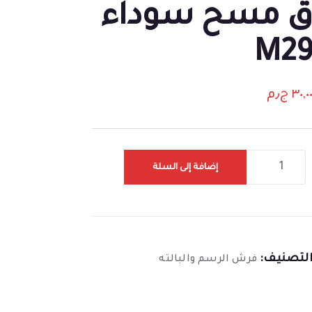
 مسح سوداء
M2
٣٠,٠
ج٫م
إضافة إلى السلة
لتصنيف:
فرش الرسم والبالته