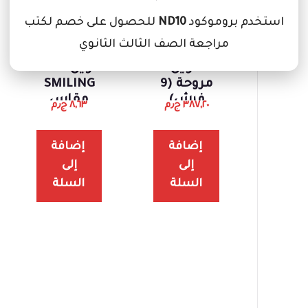
استخدم بروموكود
ND10
للحصول على خصم لكتب
مراجعة الصف الثالث الثانوي
طقم فرش
فرش
تلوين
تلوين KEEP
مروحة (9
SMILING
فرش)
مقاس
٣٨٧,٢٠
ج٫م
٨,٦٣
ج٫م
1/2/3
986109
إضافة
إضافة
إلى
إلى
السلة
السلة