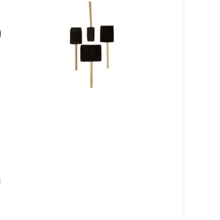
ق
9
٠
ا